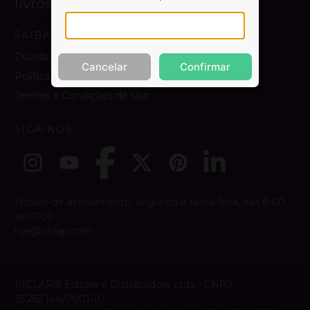
livros.
SAIBA MAIS
Dúvidas e Contato
Cancelar
Confirmar
Política de Privacidade
Termos e Condições de Uso
SIGA-NOS
Horário de atendimento: segunda à sexta-feira, das 8:00
às 17:00
loja@uiclap.com
UICLAP® Editora e Distribuidora Ltda - CNPJ
35.252.144/0001-10