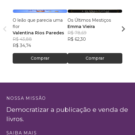
O leão que parecia uma
Os Últimos Mestiços
Lia e
flor
Emma Vieira
Julia
Valentina Rios Paredes
R$ 78,69
R$ 45
R$ 43,88
R$ 62,30
R$ 35
R$ 34,74
Comprar
Comprar
NOSSA MISSÃO
Democratizar a publicação e venda de
livros.
SAIBA MAIS