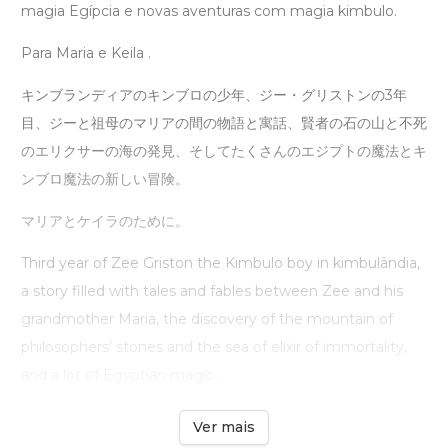
magia Egípcia e novas aventuras com magia kimbulo.
Para Maria e Keila .
キンブランディアのキンブロの少年、ジー・グリストンの3年
目、ジーと祖母のマリアの間の物語と寓話、賢者の石の山と不死
のエリクサーの海の発見、そしてたくさんのエジプトの魔法とキ
ンブロ魔法の新しい冒険。
マリアとケイラのために。
Third year of Zee Griston the Kimbulo boy in kimbulândia,
a story filled with tales and fables between Zee and his
grandmother Maria, the discovery of the mountain of
philosophers’ stones and the sea of ​​elixir of immortality,
and a lot of Egyptian magic ...
Ver mais