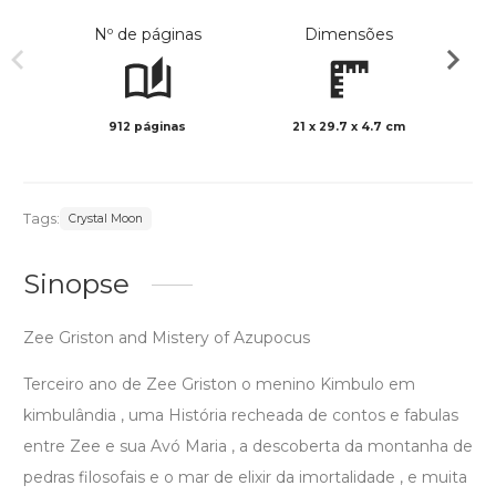
Nº de páginas
Dimensões
912 páginas
21 x 29.7 x 4.7 cm
Preto 
Tags:
Crystal Moon
Sinopse
Zee Griston and Mistery of Azupocus
Terceiro ano de Zee Griston o menino Kimbulo em
kimbulândia , uma História recheada de contos e fabulas
entre Zee e sua Avó Maria , a descoberta da montanha de
pedras filosofais e o mar de elixir da imortalidade , e muita