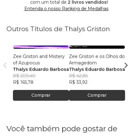
com um total de
2 livros vendidos!
Entenda o nosso Ranking de Medalhas
Outros Títulos de Thalys Griston
Zee Griston and Mistery
Zee Griston e os Olhos do
Zee G
of Azupocus
Armagedom
of Az
Thalys Eduardo Barbosa
Thalys Eduardo Barbosa
Thaly
R$ 209,40
R$ 42,85
R$ 21
R$ 165,78
R$ 33,92
R$ 16
Comprar
Comprar
Você também pode gostar de