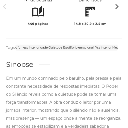
Nº de páginas
Dimensões
446 páginas
14.8 x 20.9 x 2.4 cm
Preto 
Tags:
ento Mindfulness Interioridade Quietude Equilíbrio emocional Paz interior Meditação
Sinopse
Em um mundo dominado pelo barulho, pela pressa e pela
constante necessidade de respostas imediatas, O Poder
do Silêncio revela como a quietude pode se tornar uma
força transformadora. A obra conduz o leitor por uma
jornada interior, mostrando que o silêncio não é ausência,
mas presença — um espaço onde a mente se reorganiza,
as emoções se estabilizam e a verdadeira sabedoria