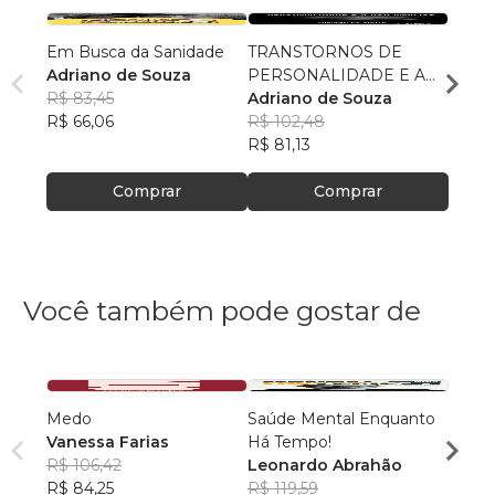
Em Busca da Sanidade
TRANSTORNOS DE
PSIC
Adriano de Souza
PERSONALIDADE E A
DIA
R$ 83,45
PSICANÁLISE
Adriano de Souza
ADRI
R$ 66,06
R$ 102,48
R$ 11
R$ 81,13
R$ 90
Comprar
Comprar
Você também pode gostar de
Medo
Saúde Mental Enquanto
Deixa
Vanessa Farias
Há Tempo!
paz!
R$ 106,42
Leonardo Abrahão
Nathá
R$ 84,25
R$ 119,59
R$ 71