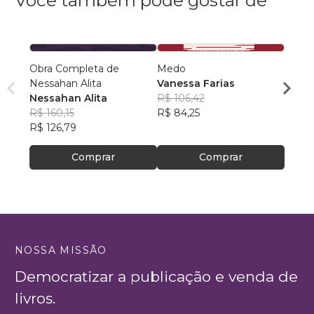
Obra Completa de
Medo
Saúde
Nessahan Alita
Vanessa Farias
Há T
Nessahan Alita
R$ 106,42
Leon
R$ 160,15
R$ 84,25
R$ 11
R$ 126,79
R$ 94
Comprar
Comprar
NOSSA MISSÃO
Democratizar a publicação e venda de
livros.