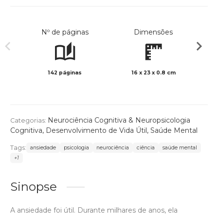
Nº de páginas
Dimensões
142 páginas
16 x 23 x 0.8 cm
Preto 
Neurociência Cognitiva & Neuropsicologia
Categorias:
Cognitiva
,
Desenvolvimento de Vida Útil
,
Saúde Mental
Tags:
ansiedade
psicologia
neurociência
ciência
saúde mental
+1
Sinopse
A ansiedade foi útil. Durante milhares de anos, ela