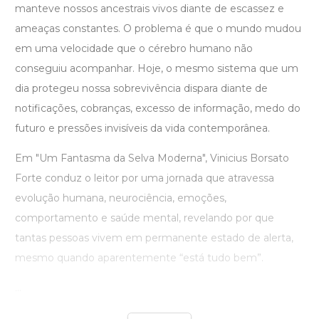
manteve nossos ancestrais vivos diante de escassez e
ameaças constantes. O problema é que o mundo mudou
em uma velocidade que o cérebro humano não
conseguiu acompanhar. Hoje, o mesmo sistema que um
dia protegeu nossa sobrevivência dispara diante de
notificações, cobranças, excesso de informação, medo do
futuro e pressões invisíveis da vida contemporânea.
Em "Um Fantasma da Selva Moderna", Vinicius Borsato
Forte conduz o leitor por uma jornada que atravessa
evolução humana, neurociência, emoções,
comportamento e saúde mental, revelando por que
tantas pessoas vivem em permanente estado de alerta,
mesmo quando aparentemente “está tudo bem”.
...