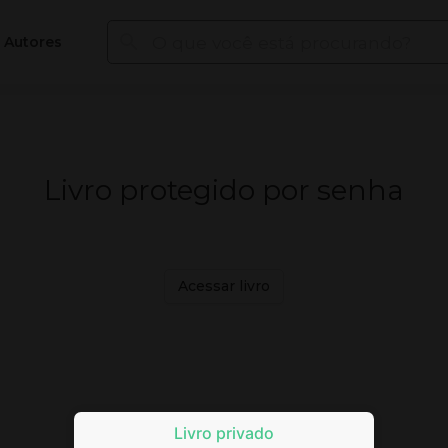
Autores
Livro protegido por senha
Acessar livro
Livro privado