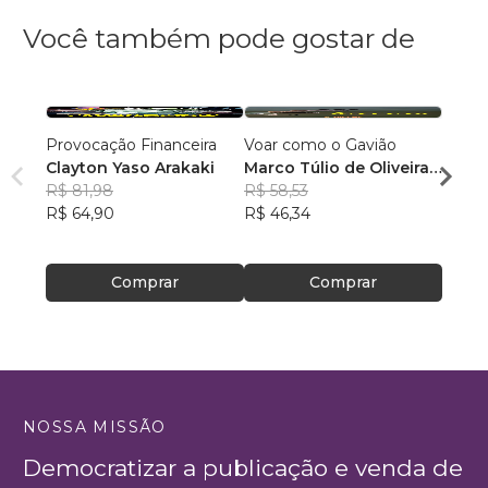
Você também pode gostar de
Provocação Financeira
Voar como o Gavião
VOU 
Clayton Yaso Arakaki
Marco Túlio de Oliveira
Milto
R$ 81,98
e Britto
R$ 58,53
Abru
R$ 57,
R$ 64,90
R$ 46,34
Filho
R$ 45
Comprar
Comprar
NOSSA MISSÃO
Democratizar a publicação e venda de