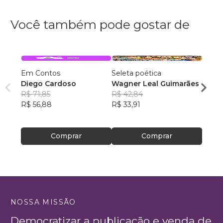
Você também pode gostar de
Em Contos
Seleta poética
O que
Diego Cardoso
Wagner Leal Guimarães
enten
R$ 71,85
R$ 42,84
ainda 
Carla
R$ 56,88
R$ 33,91
R$ 57
R$ 45
Comprar
Comprar
NOSSA MISSÃO
Democratizar a publicação e venda de