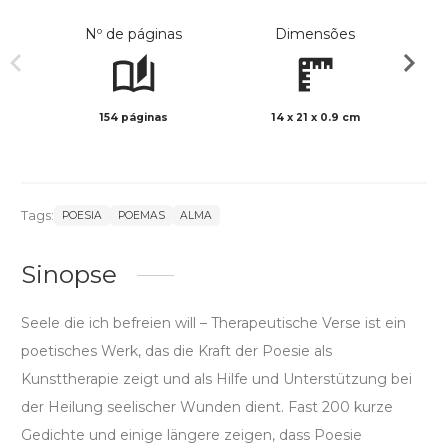
Nº de páginas
Dimensões
154 páginas
14 x 21 x 0.9 cm
Preto 
Tags:
POESIA
POEMAS
ALMA
Sinopse
Seele die ich befreien will – Therapeutische Verse ist ein
poetisches Werk, das die Kraft der Poesie als
Kunsttherapie zeigt und als Hilfe und Unterstützung bei
der Heilung seelischer Wunden dient. Fast 200 kurze
Gedichte und einige längere zeigen, dass Poesie