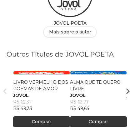
JOVOL POETA
Mais sobre o autor
Outros Títulos de JOVOL POETA
LIVRO VERMELHO DOS
ALMA QUE TE QUERO
GRATIDÃ
POEMAS DE AMOR
LIVRE
FRAS
JOVOL
JOVOL
jovol
R$ 62,31
R$ 62,71
R$ 60
R$ 49,33
R$ 49,64
R$ 47
Comprar
Comprar