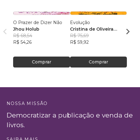
O Prazer de Dizer Não
Evolução
Poder
Jhou Holub
Cristina de Oliveira
Autoc
R$ 68,54
Leopoldino Rodrigues
R$ 75,69
Autoc
Andr
R$ 54,26
R$ 59,92
Autoe
R$ 56
Autoc
R$ 44
Autop
Comprar
Comprar
NOSSA MISSÃO
Democratizar a publicação e venda de
livros.
SAIBA MAIS