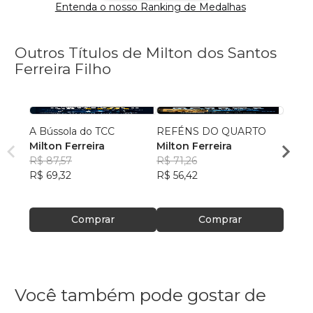
Entenda o nosso Ranking de Medalhas
Outros Títulos de Milton dos Santos
Ferreira Filho
A Bússola do TCC
REFÉNS DO QUARTO
SOZI
Milton Ferreira
Milton Ferreira
TOD
R$ 87,57
R$ 71,26
Milto
R$ 69,32
R$ 56,42
R$ 67,
R$ 53
Comprar
Comprar
Você também pode gostar de