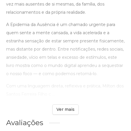
vez mais ausentes de si mesmas, da família, dos
relacionamentos e da própria realidade.
A Epidemia da Ausência é um chamado urgente para
quem sente a mente cansada, a vida acelerada e a
estranha sensação de estar sempre presente fisicamente,
mas distante por dentro. Entre notificações, redes sociais,
ansiedade, vício em telas e excesso de estímulos, este
livro mostra como o mundo digital aprendeu a sequestrar
o nosso foco — e como podemos retomá-lo.
Com uma linguagem direta, reflexiva e prática, Milton dos
Santos Ferreira Filho c ...
Ver mais
Avaliações