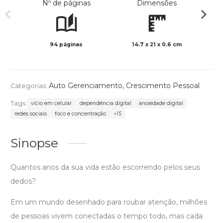
Nº de páginas
Dimensões
94 páginas
14.7 x 21 x 0.6 cm
Preto 
Auto Gerenciamento
,
Crescimento Pessoal
Categorias:
Tags:
vício em celular
dependência digital
ansiedade digital
redes sociais
foco e concentração
+15
Sinopse
Quantos anos da sua vida estão escorrendo pelos seus
dedos?
Em um mundo desenhado para roubar atenção, milhões
de pessoas vivem conectadas o tempo todo, mas cada