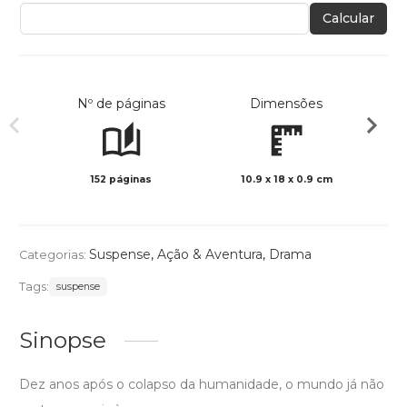
Calcular
Nº de páginas
Dimensões
152 páginas
10.9 x 18 x 0.9 cm
Preto 
Suspense
,
Ação & Aventura
,
Drama
Categorias:
Tags:
suspense
Sinopse
Dez anos após o colapso da humanidade, o mundo já não