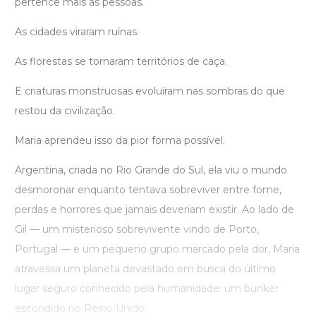
pertence mais às pessoas.
As cidades viraram ruínas.
As florestas se tornaram territórios de caça.
E criaturas monstruosas evoluíram nas sombras do que
restou da civilização.
Maria aprendeu isso da pior forma possível.
Argentina, criada no Rio Grande do Sul, ela viu o mundo
desmoronar enquanto tentava sobreviver entre fome,
perdas e horrores que jamais deveriam existir. Ao lado de
Gil — um misterioso sobrevivente vindo de Porto,
Portugal — e um pequeno grupo marcado pela dor, Maria
atravessa um planeta devastado em busca do último
lugar seguro conhecido pela humanidade: um bunker
escondido no Reino Unido.