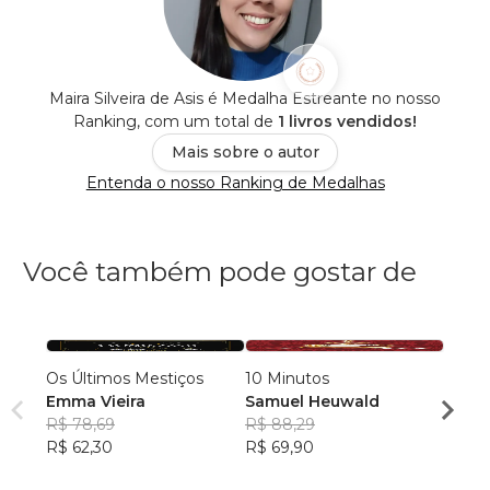
Maira Silveira de Asis é Medalha Estreante no nosso
Ranking, com um total de
1 livros vendidos!
Mais sobre o autor
Entenda o nosso Ranking de Medalhas
Você também pode gostar de
Os Últimos Mestiços
10 Minutos
LA CI
Emma Vieira
Samuel Heuwald
Laris
R$ 78,69
R$ 88,29
R$ 48
R$ 62,30
R$ 69,90
R$ 38