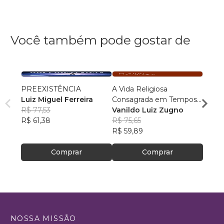
Você também pode gostar de
PREEXISTÊNCIA
A Vida Religiosa
Cosm
Luiz Miguel Ferreira
Consagrada em Tempos
Cristo
R$ 77,53
de Papa Francisco
Vanildo Luiz Zugno
crianç
Rafae
R$ 61,38
R$ 75,65
R$ 46
R$ 59,89
R$ 37
Comprar
Comprar
NOSSA MISSÃO