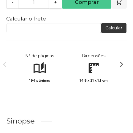
-
+
Comprar
Calcular o frete
Calcular
Nº de páginas
Dimensões
194 páginas
14.8 x 21 x 1.1 cm
Preto 
Sinopse