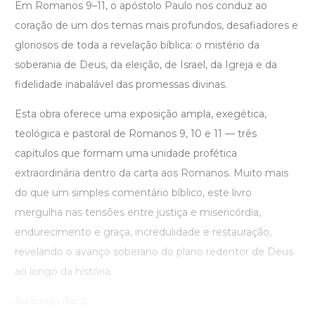
Em Romanos 9–11, o apóstolo Paulo nos conduz ao
coração de um dos temas mais profundos, desafiadores e
gloriosos de toda a revelação bíblica: o mistério da
soberania de Deus, da eleição, de Israel, da Igreja e da
fidelidade inabalável das promessas divinas.
Esta obra oferece uma exposição ampla, exegética,
teológica e pastoral de Romanos 9, 10 e 11 — três
capítulos que formam uma unidade profética
extraordinária dentro da carta aos Romanos. Muito mais
do que um simples comentário bíblico, este livro
mergulha nas tensões entre justiça e misericórdia,
endurecimento e graça, incredulidade e restauração,
revelando o avanço soberano do plano redentor de Deus
ao longo da história.
Ao longo das p ...