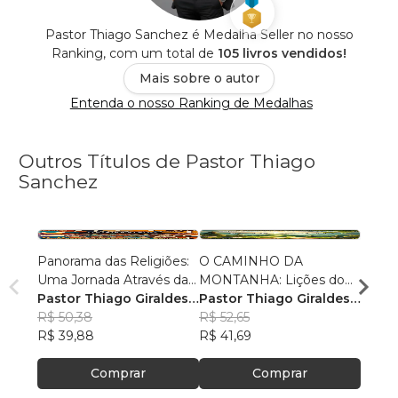
Pastor Thiago Sanchez é Medalha Seller no nosso
Ranking, com um total de
105 livros vendidos!
Mais sobre o autor
Entenda o nosso Ranking de Medalhas
Outros Títulos de Pastor Thiago
Sanchez
Panorama das Religiões:
O CAMINHO DA
O SE
Uma Jornada Através da
MONTANHA: Lições do
O SAL
Diversidade Espiritual
Pastor Thiago Giraldes
Sermão de Jesus
Pastor Thiago Giraldes
no No
Pasto
Sanchez
R$ 50,38
Sanchez
R$ 52,65
Sanc
R$ 84
R$ 39,88
R$ 41,69
R$ 66
Comprar
Comprar