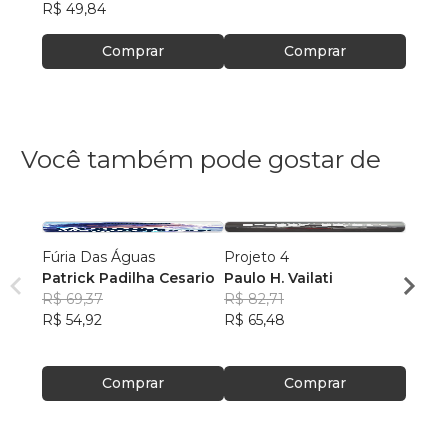
R$ 49,84
Comprar
Comprar
Você também pode gostar de
Fúria Das Águas
Projeto 4
A Era 
Patrick Padilha Cesario
Paulo H. Vailati
Mathe
R$ 69,37
R$ 82,71
e Silv
R$ 73
R$ 54,92
R$ 65,48
R$ 57
Comprar
Comprar