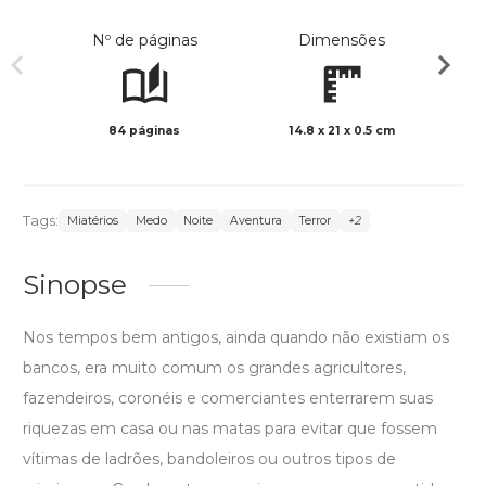
Nº de páginas
Dimensões
84 páginas
14.8 x 21 x 0.5 cm
Preto 
Tags:
Miatérios
Medo
Noite
Aventura
Terror
+2
Sinopse
Nos tempos bem antigos, ainda quando não existiam os
bancos, era muito comum os grandes agricultores,
fazendeiros, coronéis e comerciantes enterrarem suas
riquezas em casa ou nas matas para evitar que fossem
vítimas de ladrões, bandoleiros ou outros tipos de