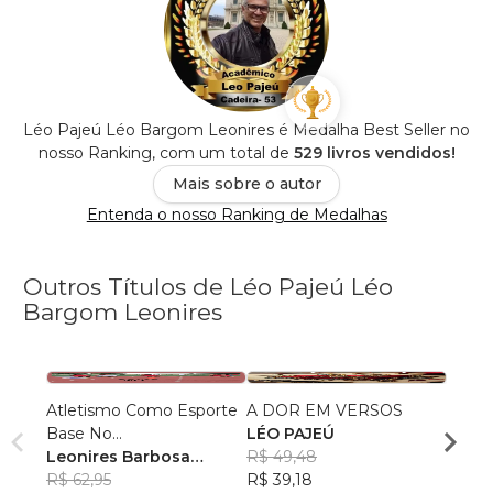
Léo Pajeú Léo Bargom Leonires é Medalha Best Seller no
nosso Ranking, com um total de
529 livros vendidos!
Mais sobre o autor
Entenda o nosso Ranking de Medalhas
Outros Títulos de Léo Pajeú Léo
Bargom Leonires
Atletismo Como Esporte
A DOR EM VERSOS
CURI
Base No
LÉO PAJEÚ
LÉO 
Desenvolvimento Motor
Leonires Barbosa
R$ 49,48
R$ 52
Gomes
R$ 62,95
R$ 39,18
R$ 41