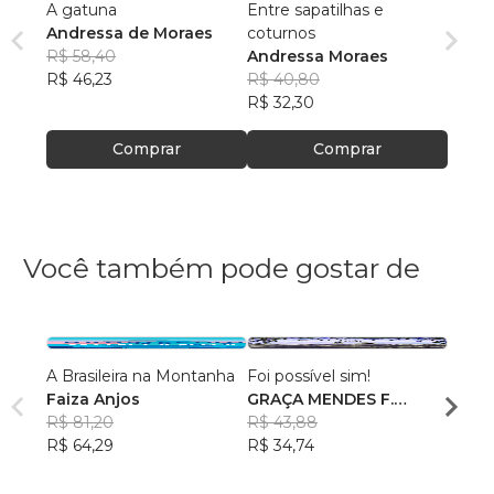
A gatuna
Entre sapatilhas e
Andressa de Moraes
coturnos
R$ 58,40
Andressa Moraes
R$ 46,23
R$ 40,80
R$ 32,30
Comprar
Comprar
Você também pode gostar de
A Brasileira na Montanha
Foi possível sim!
Eu, V
Faiza Anjos
GRAÇA MENDES F.
Ana L
R$ 81,20
BASTOS
R$ 43,88
R$ 49
R$ 64,29
R$ 34,74
R$ 39