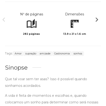
Nº de páginas
Dimensões
282 páginas
13.9 x 21 x 1.6 cm
Preto 
Tags:
Amor
supração
amizade
Gastronomia
sonhos
Sinopse
Que tal voar sem ter asas? Isso é possível quando
sonhamos acordados.
A vida é feita de momentos e escolhas e, quando
colocamos um sonho para determinar como será nossas