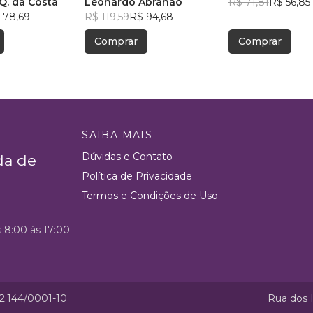
Q. da Costa
Leonardo Abrahão
R$ 71,81
R$ 56,85
 78,69
R$ 119,59
R$ 94,68
Comprar
Comprar
SAIBA MAIS
Dúvidas e Contato
da de
Política de Privacidade
Termos e Condições de Uso
s 8:00 às 17:00
52.144/0001-10
Rua dos I