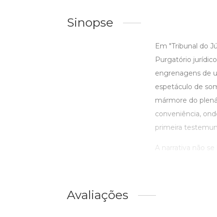
Sinopse
Em "Tribunal do Jú
Purgatório jurídic
engrenagens de um
espetáculo de somb
mármore do plenár
conveniência, ond
primeira testemun
A narrativa não se
Avaliações