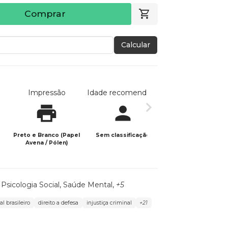
Comprar
Calcular
Impressão
Idade recomendada
Data de publicaç
Preto e Branco (Papel
Sem classificação
14/05/2026
Avena / Pólen)
,
Psicologia Social
,
Saúde Mental
,
+5
l brasileiro
direito a defesa
injustiça criminal
+21