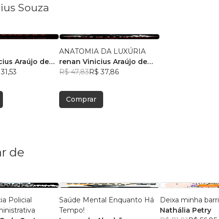
cius Souza
ANATOMIA DA LUXÚRIA
cius Araújo de
renan Vinicius Araújo de
31,53
souza
R$ 47,83
R$ 37,86
Comprar
r de
a Policial
Saúde Mental Enquanto Há
Deixa minha barr
inistrativa
Tempo!
Nathália Petry