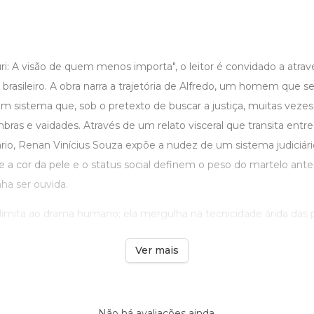
ri: A visão de quem menos importa", o leitor é convidado a atrave
o brasileiro. A obra narra a trajetória de Alfredo, um homem que 
 sistema que, sob o pretexto de buscar a justiça, muitas vez
ras e vaidades. Através de um relato visceral que transita entre a
io, Renan Vinícius Souza expõe a nudez de um sistema judiciári
e a cor da pele e o status social definem o peso do martelo an
ha ser ouvida.
 limita ao drama humano; ela mergulha na tecnicidade árida das per
Ver mais
Não há avaliações ainda.