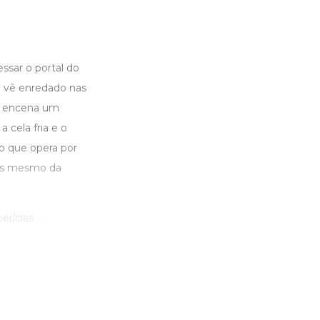
ssar o portal do
se vê enredado nas
es encena um
 cela fria e o
o que opera por
tes mesmo da
ícias ...