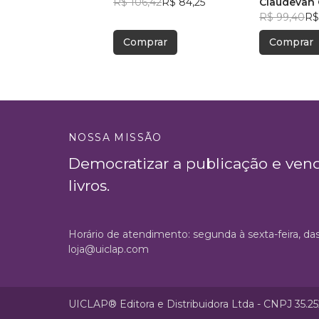
R$ 106,42
R$ 84,25
Claudevan 
R$ 99,40
R$
Comprar
Comprar
NOSSA MISSÃO
Democratizar a publicação e ven
livros.
Horário de atendimento: segunda à sexta-feira, da
loja@uiclap.com
UICLAP® Editora e Distribuidora Ltda - CNPJ 35.2