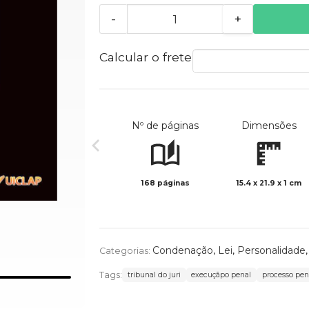
-
+
Calcular o frete
Nº de páginas
Dimensões
168 páginas
15.4 x 21.9 x 1 cm
Condenação
,
Lei
,
Personalidade
Categorias:
Tags:
tribunal do juri
execuçãpo penal
processo pena