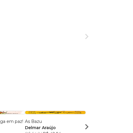
iga em paz!
As Bazu
Virtudes Cotidianas
Delmar Araújo
Carla Anjos Ianaguiva