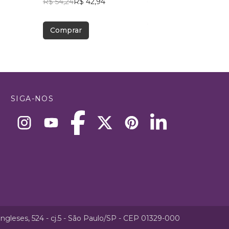
R$ 54,24
R$ 42,94
R$ 88,30
R$ 69,90
Comprar
Comprar
SIGA-NOS
ngleses, 524 - cj.5 - São Paulo/SP - CEP 01329-000