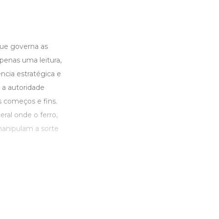
que governa as
penas uma leitura,
ncia estratégica e
 a autoridade
s começos e fins.
ral onde o ferro,
manipulam a sorte