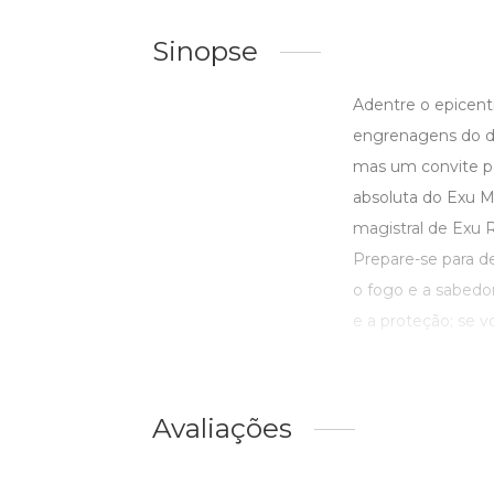
Sinopse
Adentre o epicent
engrenagens do de
mas um convite par
absoluta do Exu Ma
magistral de Exu 
Prepare-se para d
o fogo e a sabedo
e a proteção; se vo
Avaliações