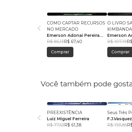
COMO CAPTAR RECURSOS
O LIVRO 
NO MERCADO
KIMBAND
Emerson Adonai Pereira
Emerson A
Gama
R$ 85,13
R$ 67,40
R$ 107,19
R$
Comprar
Comprar
Você também pode gosta
PREEXISTÊNCIA
Seus Três 
Luiz Miguel Ferreira
F.J.Vasque
R$ 77,53
R$ 61,38
R$ 193,85
R$