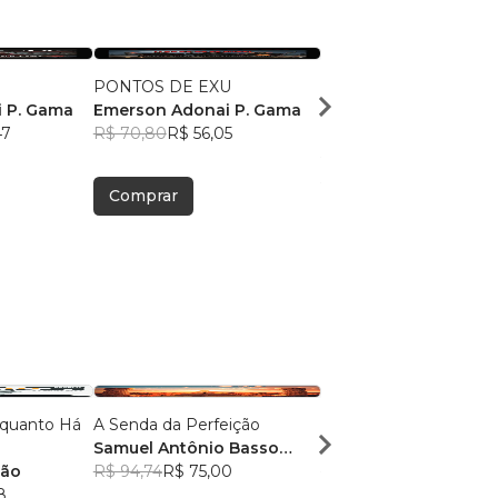
PONTOS DE EXU
PONTOS DE POMBO
 P. Gama
Emerson Adonai P. Gama
E EXUS
47
R$ 70,80
R$ 56,05
Emerson Adonai P. 
R$ 82,96
R$ 65,68
Comprar
Comprar
quanto Há
A Senda da Perfeição
Matricentrismo
Samuel Antônio Basso
Myrts Fernânde's
hão
Chiesa
R$ 94,74
R$ 75,00
R$ 102,45
R$ 81,11
8