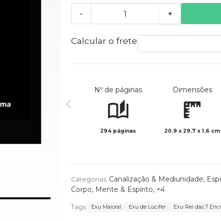
-
+
Calcular o frete
Nº de páginas
Dimensões
294 páginas
20.9 x 29.7 x 1.6 cm
Canalização & Mediunidade
,
Espi
Categorias:
Corpo, Mente & Espírito
,
+4
Tags:
Exu Maioral
Exu de Lúcifer
Exu Rei das 7 Enc