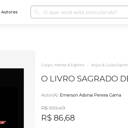
Autores
Corpo, Mente & Espírito
Anjos & Guias Espirit
O LIVRO SAGRADO D
Autor(a):
Emerson Adonai Pereira Gama
R$ 109,49
R$ 86,68