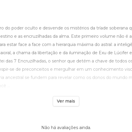
ro do poder oculto e desvende os mistérios da tríade soberana 
stino e as encruzilhadas da alma. Este primeiro volume não é a
a estar face a face com a hierarquia máxima do astral: a inteligê
ioral, a chama da libertação e da iluminação de Exu de Lúcifer e
Rei das 7 Encruzilhadas, o senhor que detém a chave de todos o
espir-se de preconceitos e mergulhar em um conhecimento visce
ria ancestral se fundem para revelar como os donos do mundo 
cê ...
Ver mais
Não há avaliações ainda.