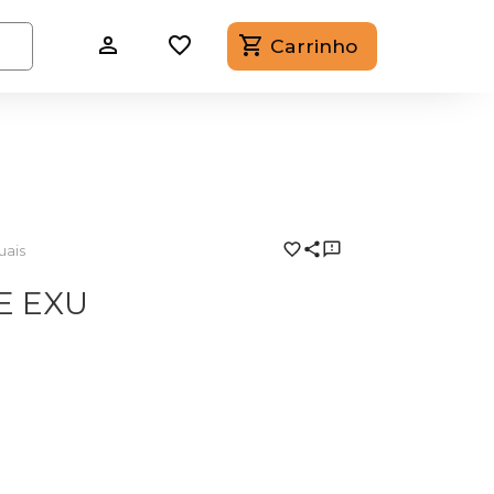
Carrinho
uais
E EXU