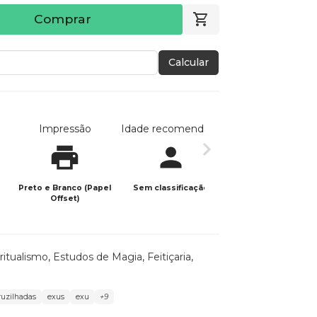
Comprar
Calcular
Impressão
Idade recomendada
Data de publicaç
Preto e Branco (Papel
Sem classificação
14/05/2026
Offset)
ritualismo
,
Estudos de Magia
,
Feitiçaria
,
ruzilhadas
exus
exu
+9