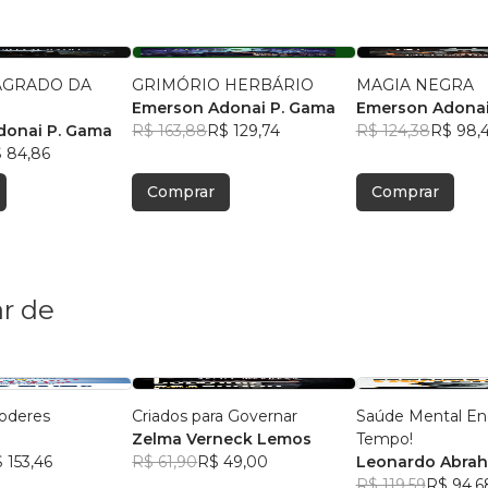
SAGRADO DA
GRIMÓRIO HERBÁRIO
MAGIA NEGRA
A
Emerson Adonai P. Gama
Emerson Adonai
donai P. Gama
R$ 163,88
R$ 129,74
R$ 124,38
R$ 98,
 84,86
Comprar
Comprar
r de
Poderes
Criados para Governar
Saúde Mental En
z
Zelma Verneck Lemos
Tempo!
 153,46
R$ 61,90
R$ 49,00
Leonardo Abra
R$ 119,59
R$ 94,6