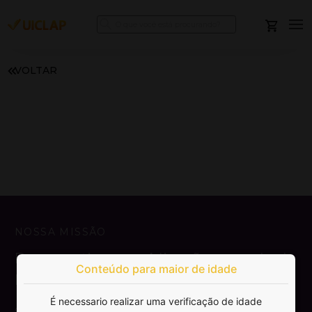
VOLTAR
NOSSA MISSÃO
Democratizar a publicação e venda de
Conteúdo para maior de idade
livros.
É necessario realizar uma verificação de idade
SAIBA MAIS