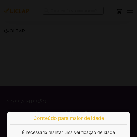
VOLTAR
NOSSA MISSÃO
Democratizar a publicação e venda de
Conteúdo para maior de idade
livros.
É necessario realizar uma verificação de idade
SAIBA MAIS