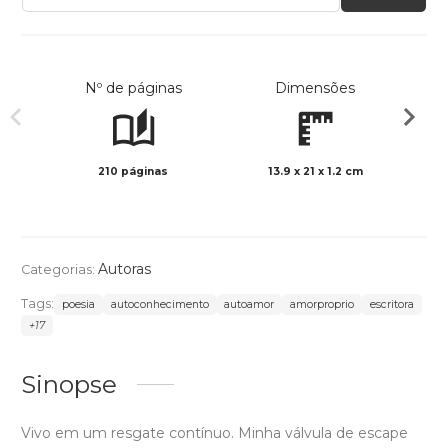
Nº de páginas
Dimensões
210 páginas
13.9 x 21 x 1.2 cm
Preto 
Autoras
Categorias:
Tags:
poesia
autoconhecimento
autoamor
amorproprio
escritora
+17
Sinopse
Vivo em um resgate contínuo. Minha válvula de escape