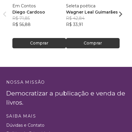
Em Contos
Seleta poética
Folkl
Diego Cardoso
Wagner Leal Guimarães
taylor
R$ 71,85
R$ 42,84
R$ 52
R$ 56,88
R$ 33,91
R$ 41
Comprar
Comprar
NOSSA MISSÃO
Democratizar a publicação e venda de
livros.
SAIBA MAIS
Dúvidas e Contato