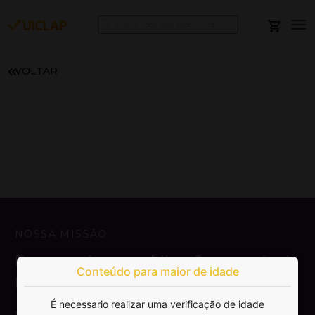
VOLTAR
NOSSA MISSÃO
Democratizar a publicação e venda de
Conteúdo para maior de idade
livros.
É necessario realizar uma verificação de idade
SAIBA MAIS