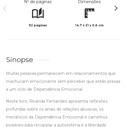
Nº de páginas
Dimensões
92 páginas
14.7 x 21 x 0.6 cm
Col
Sinopse
Muitas pessoas permanecem em relacionamentos que
machucam emocionante sem perceber que estão presas
a um ciclo de Dependência Emocional.
Neste livro, Rivanda Fernandes apresenta reflexões
profundas sobre os sinais de relações abusivas, os
mecânicos da Dependência Emocional e caminhos
possíveis para recuperar a autoestima e a liberdade