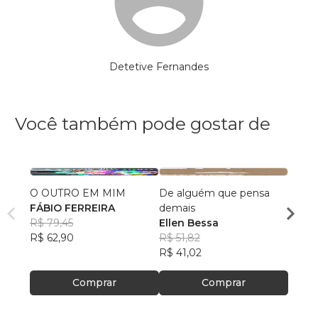
Detetive Fernandes
Você também pode gostar de
O OUTRO EM MIM
De alguém que pensa
Resta
FÁBIO FERREIRA
demais
das M
R$ 79,45
Ellen Bessa
Cinth
R$ 62,90
R$ 51,82
Refo
R$ 75
R$ 41,02
R$ 59
Comprar
Comprar