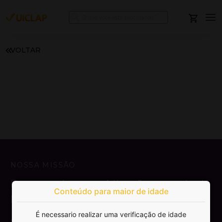
VOLTAR
NOSSA MISSÃO
Democratizar a publicação e venda de
Conteúdo para maior de idade
livros.
É necessario realizar uma verificação de idade
SAIBA MAIS