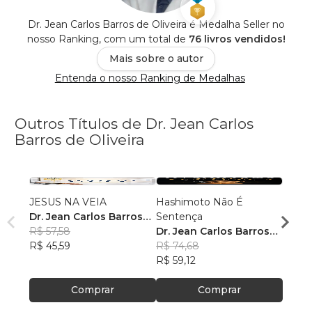
Dr. Jean Carlos Barros de Oliveira é Medalha Seller no
nosso Ranking, com um total de
76 livros vendidos!
Mais sobre o autor
Entenda o nosso Ranking de Medalhas
Outros Títulos de Dr. Jean Carlos
Barros de Oliveira
JESUS NA VEIA
Hashimoto Não É
Corti
Dr. Jean Carlos Barros
Sentença
Espiri
de Oliveira
R$ 57,58
Dr. Jean Carlos Barros
Dr. J
R$ 45,59
de Oliveira
R$ 74,68
R$ 56
R$ 59,12
R$ 45
Comprar
Comprar