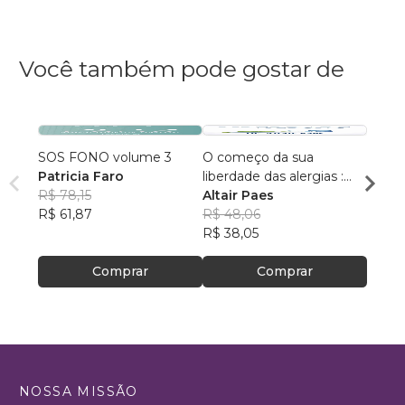
Você também pode gostar de
SOS FONO volume 3
O começo da sua
SOS 
Patricia Faro
liberdade das alergias :
R$ 78,15
como controlar as crises e
Altair Paes
R$ 78
R$ 61,87
voltar a viver com
R$ 48,06
R$ 61
segurança
R$ 38,05
Comprar
Comprar
NOSSA MISSÃO