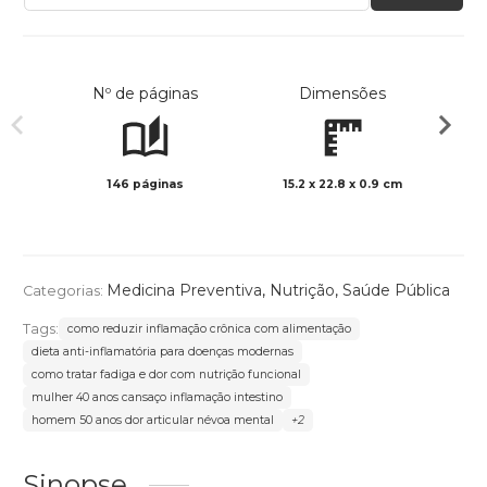
Nº de páginas
Dimensões
146 páginas
15.2 x 22.8 x 0.9 cm
Preto 
Medicina Preventiva
,
Nutrição
,
Saúde Pública
Categorias:
Tags:
como reduzir inflamação crônica com alimentação
dieta anti-inflamatória para doenças modernas
como tratar fadiga e dor com nutrição funcional
mulher 40 anos cansaço inflamação intestino
homem 50 anos dor articular névoa mental
+2
Sinopse