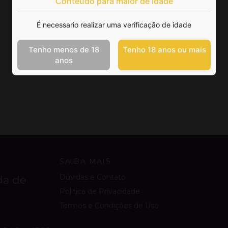
Conteúdo para maior de idade
É necessario realizar uma verificação de idade
Tenho menos de 18
Tenho 18 anos ou mais
anos
SAIBA MAIS
Dúvidas e Contato
da de
Política de Privacidade
Termos e Condições de Uso