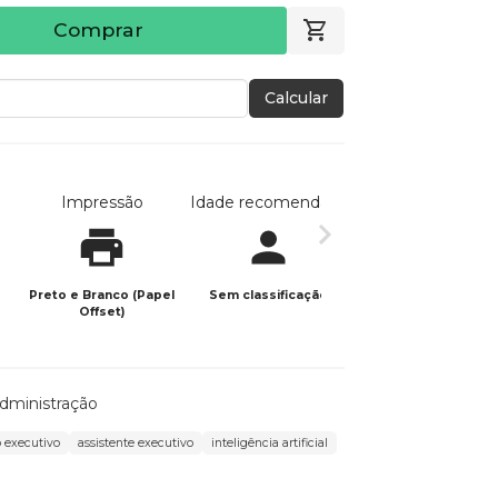
Comprar
Calcular
Impressão
Idade recomendada
Data de publicaç
Preto e Branco (Papel
Sem classificação
13/05/2026
Offset)
dministração
o executivo
assistente executivo
inteligência artificial