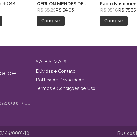
$ 90,88
ATIVIDADE POLICIAL
GERLON MENDES DE
Técnicos
Fábio Nasciment
SOUZA
R$ 68,25
R$ 54,03
R$ 95,18
R$ 75,35
Comprar
Comprar
SAIBA MAIS
Dúvidas e Contato
da de
Política de Privacidade
Termos e Condições de Uso
s 8:00 às 17:00
52.144/0001-10
Rua dos I