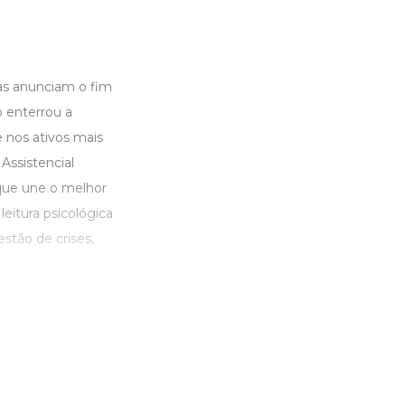
as anunciam o fim
o enterrou a
e nos ativos mais
Assistencial
que une o melhor
eitura psicológica
stão de crises,