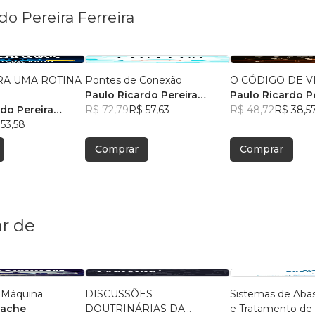
do Pereira Ferreira
ARA UMA ROTINA
Pontes de Conexão
O CÓDIGO DE 
L
Paulo Ricardo Pereira
Paulo Ricardo P
do Pereira
Ferreira
R$ 72,79
R$ 57,63
Ferreira
R$ 48,72
R$ 38,5
53,58
Comprar
Comprar
r de
 Máquina
DISCUSSÕES
Sistemas de Aba
cache
DOUTRINÁRIAS DA
e Tratamento de