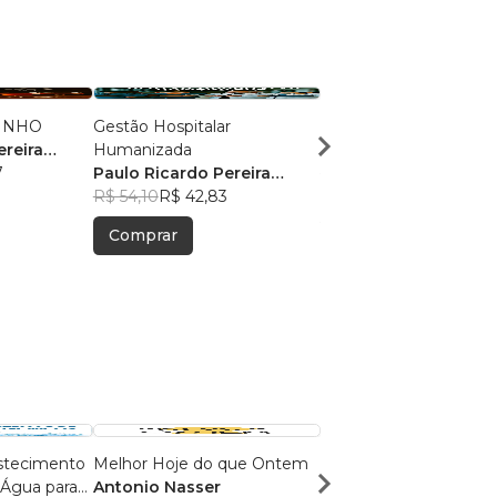
VINHO
Gestão Hospitalar
A Revolução da Empat
ereira
Humanizada
Paulo Ricardo Pereir
7
Paulo Ricardo Pereira
Ferreira
R$ 63,16
R$ 50,00
Ferreira
R$ 54,10
R$ 42,83
Comprar
Comprar
stecimento
Melhor Hoje do que Ontem
Inteligência Artificial p
 Água para
Antonio Nasser
Aulas Épicas: