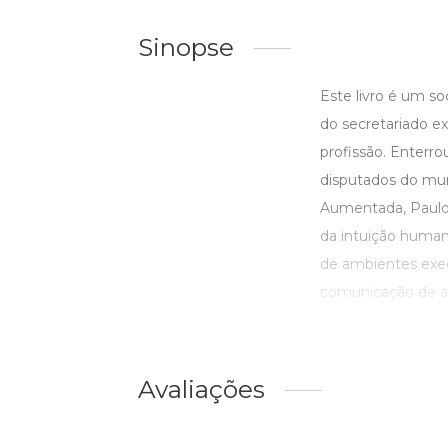
Sinopse
Este livro é um s
do secretariado exe
profissão. Enterro
disputados do mun
Aumentada, Paulo 
da intuição humana
de ambientes exec
comunicação de al 
Avaliações