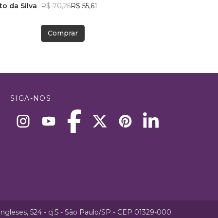
o da Silva
R$ 70,25
R$ 55,61
PhD(c) Douglas Made
R$ 63,16
R$ 50,00
Comprar
Comprar
SIGA-NOS
ngleses, 524 - cj.5 - São Paulo/SP - CEP 01329-000