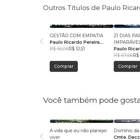
Outros Títulos de Paulo Ricar
GESTÃO COM EMPATIA
21 DIAS P
Paulo Ricardo Pereira
IMPARÁVE
Ferreira
R$ 65,06
R$ 51,51
Paulo Ricar
Ferreira
R$ 67,68
R$ 
Comprar
Comprar
Você também pode gosta
A vida que eu não planejei
Domínio da
viver
Cmte. Dec