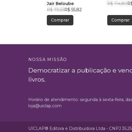
Jair Beloube
R$ 114,80
R
R$ 70,51
R$ 55,82
Comprar
Comprar
NOSSA MISSÃO
Democratizar a publicação e ven
livros.
Horário de atendimento: segunda à sexta-feira, da
loja@uiclap.com
UICLAP® Editora e Distribuidora Ltda - CNPJ 35.2