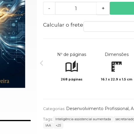
-
+
Calcular o frete
Nº de páginas
Dimensões
268 páginas
16.1 x 22.9 x 1.5 cm
Desenvolvimento Profissional
,
A
Categorias:
Tags:
Inteligência assistencial aumentada
secretariad
IAA
+25