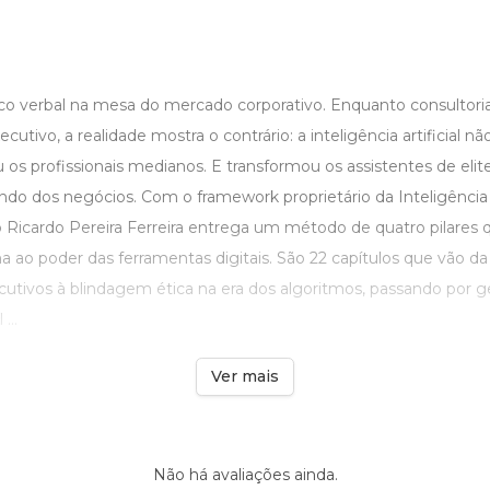
oco verbal na mesa do mercado corporativo. Enquanto consultori
cutivo, a realidade mostra o contrário: a inteligência artificial nã
u os profissionais medianos. E transformou os assistentes de elit
do dos negócios. Com o framework proprietário da Inteligência 
Ricardo Pereira Ferreira entrega um método de quatro pilares 
 ao poder das ferramentas digitais. São 22 capítulos que vão da l
utivos à blindagem ética na era dos algoritmos, passando por ge
...
Ver mais
Não há avaliações ainda.