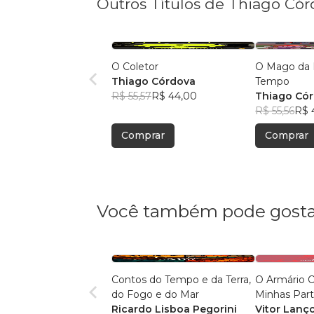
Outros Títulos de Thiago Có
O Coletor
O Mago da 
Thiago Córdova
Tempo
R$ 55,57
R$ 44,00
Thiago Có
R$ 55,56
R$ 
Comprar
Comprar
Você também pode gosta
Contos do Tempo e da Terra,
O Armário 
do Fogo e do Mar
Minhas Par
Ricardo Lisboa Pegorini
Vitor Lanç