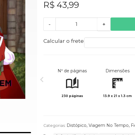
R$ 43,99
-
+
Calcular o frete
Nº de páginas
Dimensões
230 páginas
13.9 x 21 x 1.3 cm
Distópico
,
Viagem No Tempo
,
Fi
Categorias: