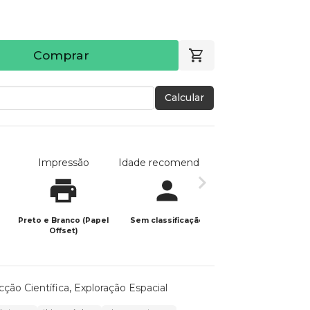
Comprar
Calcular
Impressão
Idade recomendada
Data de publicaç
Preto e Branco (Papel
Sem classificação
13/05/2026
Offset)
cção Científica
,
Exploração Espacial