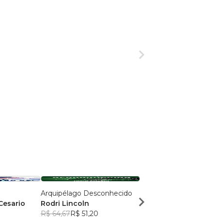
Arquipélago Desconhecido
O Príncipe
Cesario
Rodri Lincoln
Francisco Airton
R$ 64,67
R$ 51,20
R$ 61,88
R$ 48,99