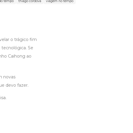
do tempo
thiago córdova
viagem no tempo
lar o trágico fim
 tecnológica. Se
enho Caihong ao
m novas
ue devo fazer.
sa.