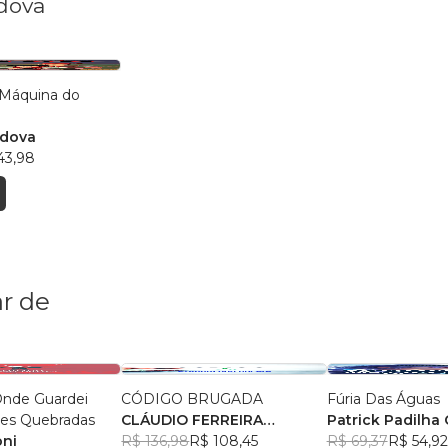
rdova
Máquina do
rdova
43,98
r de
Onde Guardei
CÓDIGO BRUGADA
Fúria Das Águas
tes Quebradas
CLÁUDIO FERREIRA
Patrick Padilha 
oni
CAMPOS VIEIRA
R$ 136,98
R$ 108,45
R$ 69,37
R$ 54,92