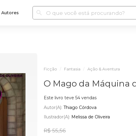
Autores
Ficção
Fantasia
Ação & Aventura
O Mago da Máquina 
Este livro teve 54 vendas
Autor(a):
Thiago Córdova
Ilustrador(a):
Melissa de Oliveira
R$ 55,56