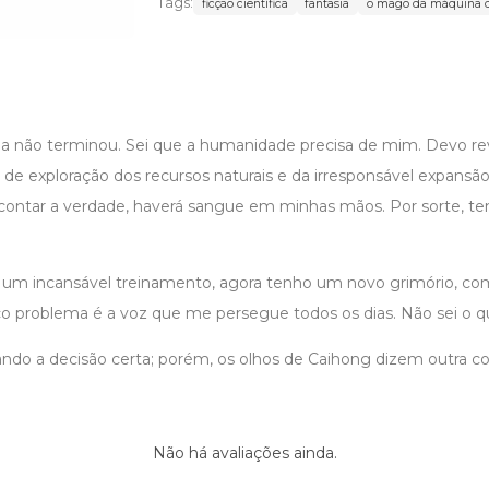
Tags:
ficção científica
fantasia
o mago da máquina 
a não terminou. Sei que a humanidade precisa de mim. Devo reve
 de exploração dos recursos naturais e da irresponsável expansão
 contar a verdade, haverá sangue em minhas mãos. Por sorte, t
 um incansável treinamento, agora tenho um novo grimório, co
ico problema é a voz que me persegue todos os dias. Não sei o q
ndo a decisão certa; porém, os olhos de Caihong dizem outra coi
Não há avaliações ainda.