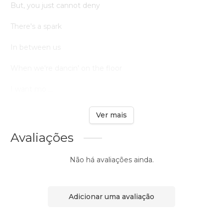
But, you just cannot deny
There's a spark
In between us
When we're dancin' on the floor
I want mo ...
Ver mais
Avaliações
Não há avaliações ainda.
Adicionar uma avaliação