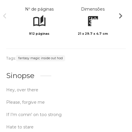
Nº de páginas
Dimensões
912 páginas
21 x 29.7 x 4.7 cm
Preto 
Tags:
fantasy magic inside out hod
Sinopse
Hey, over there
Please, forgive me
If I'm comin' on too strong
Hate to stare