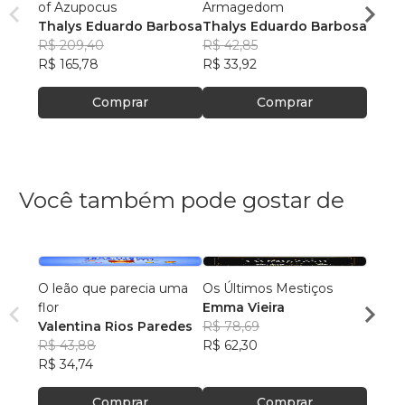
of Azupocus
Armagedom
of Az
Thalys Eduardo Barbosa
Thalys Eduardo Barbosa
Thaly
R$ 209,40
R$ 42,85
R$ 21
R$ 165,78
R$ 33,92
R$ 16
Comprar
Comprar
Você também pode gostar de
O leão que parecia uma
Os Últimos Mestiços
Lia e
flor
Emma Vieira
Julia
Valentina Rios Paredes
R$ 78,69
R$ 45
R$ 43,88
R$ 62,30
R$ 35
R$ 34,74
Comprar
Comprar