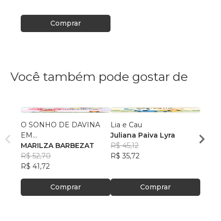
Comprar
Você também pode gostar de
O SONHO DE DAVINA
Lia e Cau
As Av
EM...
Juliana Paiva Lyra
de Jo
MARILZA BARBEZAT
R$ 45,12
Rodri
R$ 52,70
R$ 35,72
Marti
R$ 36
R$ 41,72
R$ 29
Comprar
Comprar