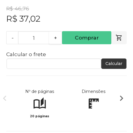
R$ 46,76
R$ 37,02
-
+
Comprar
Calcular o frete
Calcular
Nº de páginas
Dimensões
20 páginas
Col