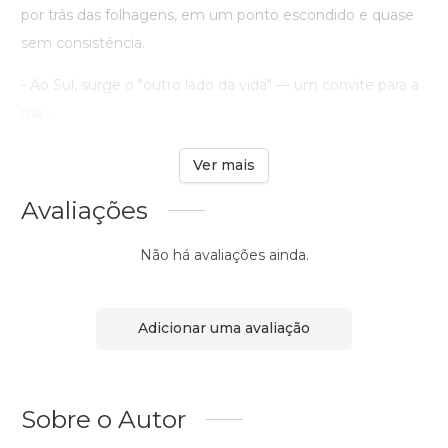
por trás das folhagens, em um ponto escondido e quase
sem consistência.
- Ao Sul, surge o "outro lado da vida" — um convite para a
rua ...
Ver mais
Avaliações
Não há avaliações ainda.
Adicionar uma avaliação
Sobre o Autor