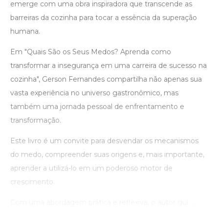
emerge com uma obra inspiradora que transcende as
barreiras da cozinha para tocar a essência da superação
humana.
Em "Quais São os Seus Medos? Aprenda como
transformar a insegurança em uma carreira de sucesso na
cozinha", Gerson Fernandes compartilha não apenas sua
vasta experiência no universo gastronômico, mas
também uma jornada pessoal de enfrentamento e
transformação.
Este livro é um convite para desvendar os mecanismos
do medo, compreender suas origens e, mais importante,
aprender a utilizá-lo em um poderoso motor de
crescimento.
Com uma abordagem prática e reflexiva, o autor gui ...