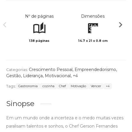
Nº de páginas
Dimensões
138 páginas
14.7 x 21 x 0.8 cm
Preto 
Crescimento Pessoal
,
Empreendedorismo
,
Categorias:
Gestão
,
Liderança
,
Motivacional
,
+4
Tags:
Gastronomia
cozinha
Chef
Motivação
Vencer
+4
Sinopse
Em um mundo onde a incerteza e o medo muitas vezes
paralisam talentos e sonhos, o Chef Gerson Fernandes