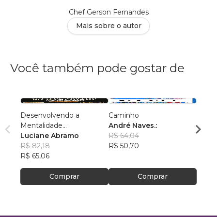
Chef Gerson Fernandes
Mais sobre o autor
Você também pode gostar de
Desenvolvendo a
Caminho
AS C
Mentalidade
André Naves.:
VENC
Empreendedora
Luciane Abramo
R$ 64,04
ROSA
R$ 82,18
R$ 50,70
R$ 74
R$ 65,06
R$ 59
Comprar
Comprar