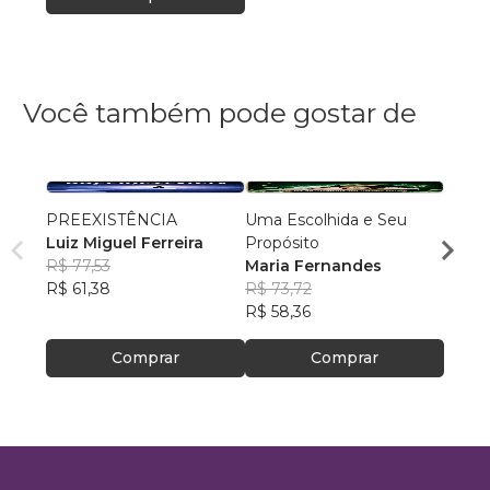
Você também pode gostar de
PREEXISTÊNCIA
Uma Escolhida e Seu
MILA
Luiz Miguel Ferreira
Propósito
DOR
R$ 77,53
Maria Fernandes
NADM
R$ 61,38
R$ 73,72
R$ 50
R$ 58,36
R$ 39
Comprar
Comprar