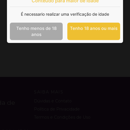
Conteúdo para maior de idade
É necessario realizar uma verificação de idade
Tenho menos de 18
Tenho 18 anos ou mais
anos
SAIBA MAIS
Dúvidas e Contato
da de
Política de Privacidade
Termos e Condições de Uso