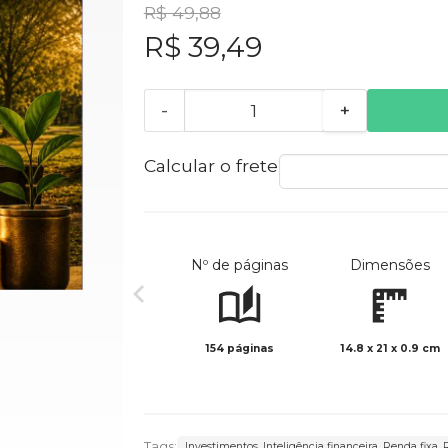
R$ 49,88
R$ 39,49
-
+
Calcular o frete
Nº de páginas
Dimensões
154 páginas
14.8 x 21 x 0.9 cm
Tags:
Investimentos. Inteligência financeira. Renda fixa.