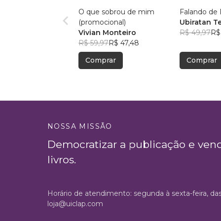
O que sobrou de mim
Falando de 
(promocional)
Ubiratan T
Vivian Monteiro
R$ 49,97
R$
R$ 59,97
R$ 47,48
Comprar
Comprar
NOSSA MISSÃO
Democratizar a publicação e ven
livros.
Horário de atendimento: segunda à sexta-feira, da
loja@uiclap.com