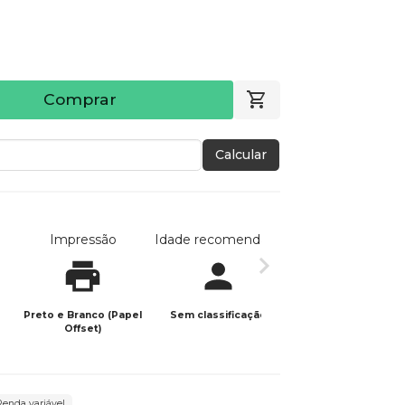
Comprar
Calcular
Impressão
Idade recomendada
Data de publicaç
Preto e Branco (Papel
Sem classificação
12/05/2026
Offset)
 Renda variável