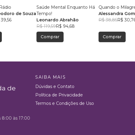
Rádio
Saúde Mental Enquanto Há
Quando o Milagr
eodoro de Souza
Tempo!
Alessandra Gome
 39,56
Leonardo Abrahão
R$ 38,85
R$ 30,7
R$ 119,59
R$ 94,68
Comprar
Comprar
SAIBA MAIS
Dúvidas e Contato
da de
Política de Privacidade
Termos e Condições de Uso
s 8:00 às 17:00