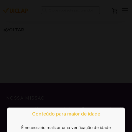
VOLTAR
NOSSA MISSÃO
Democratizar a publicação e venda de
Conteúdo para maior de idade
livros.
É necessario realizar uma verificação de idade
SAIBA MAIS