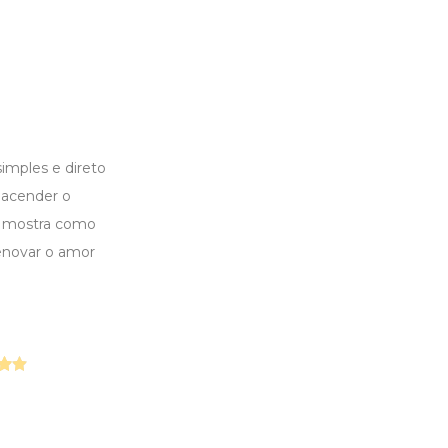
imples e direto
eacender o
ok mostra como
enovar o amor