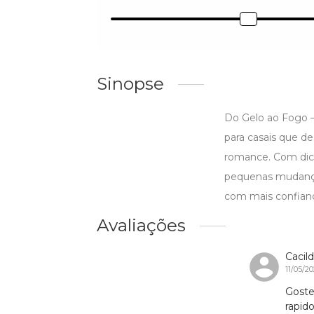
Sinopse
Do Gelo ao Fogo –
para casais que d
romance. Com dicas
pequenas mudanças
com mais confiança
Avaliações
Cacil
11/05/2
Goste
rapid