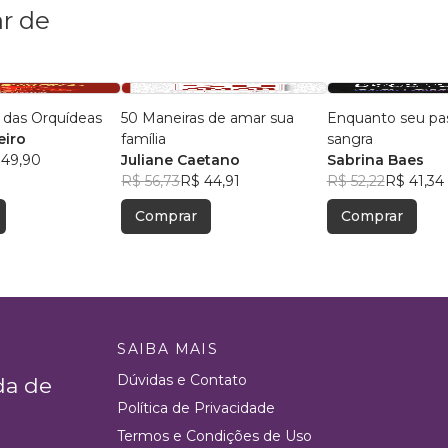
r de
 das Orquídeas
50 Maneiras de amar sua
Enquanto seu pa
eiro
família
sangra
 49,90
Juliane Caetano
Sabrina Baes
R$ 56,73
R$ 44,91
R$ 52,22
R$ 41,34
Comprar
Comprar
SAIBA MAIS
Dúvidas e Contato
da de
Política de Privacidade
Termos e Condições de Uso