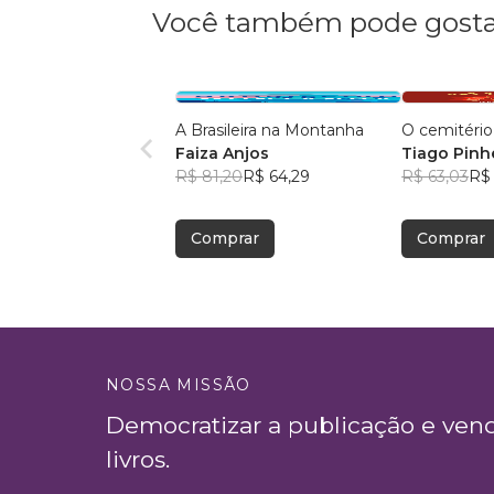
Você também pode gosta
A Brasileira na Montanha
O cemitério
Faiza Anjos
Tiago Pinh
R$ 81,20
R$ 64,29
R$ 63,03
R$
Comprar
Comprar
NOSSA MISSÃO
Democratizar a publicação e ven
livros.