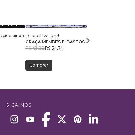
ssado ainda
Foi possível sim!
Eu, Você e o Mundo
GRAÇA MENDES F. BASTOS
Ana Liah Ogata
R$ 43,88
R$ 34,74
R$ 49,63
R$ 39,29
Comprar
Comprar
SIGA-NOS