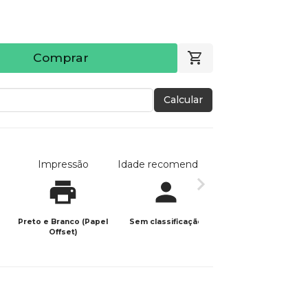
Comprar
Calcular
Impressão
Idade recomendada
Data de publicaç
Preto e Branco (Papel
Sem classificação
11/05/2026
Offset)