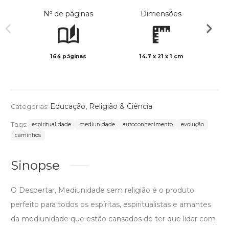
Nº de páginas
Dimensões
164 páginas
14.7 x 21 x 1 cm
Preto 
Educação
,
Religião & Ciência
Categorias:
Tags:
espiritualidade
mediunidade
autoconhecimento
evolução
caminhos
Sinopse
O Despertar, Mediunidade sem religião é o produto
perfeito para todos os espíritas, espiritualistas e amantes
da mediunidade que estão cansados de ter que lidar com