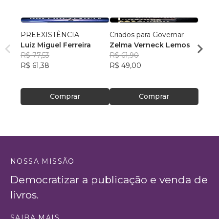
PREEXISTÊNCIA
Criados para Governar
A Sen
Luiz Miguel Ferreira
Zelma Verneck Lemos
Samue
R$ 77,53
R$ 61,90
Chies
R$ 94
R$ 61,38
R$ 49,00
R$ 75
Comprar
Comprar
NOSSA MISSÃO
Democratizar a publicação e venda de
livros.
SAIBA MAIS