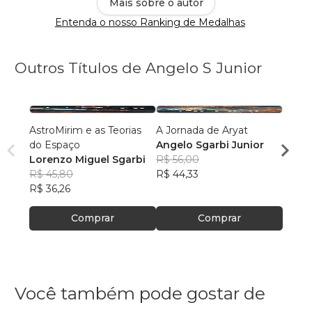
Mais sobre o autor
Entenda o nosso Ranking de Medalhas
Outros Títulos de Angelo S Junior
AstroMirim e as Teorias
A Jornada de Aryat
Coisa
do Espaço
Angelo Sgarbi Junior
Regin
Lorenzo Miguel Sgarbi
R$ 56,00
R$ 79
R$ 45,80
R$ 44,33
R$ 63
R$ 36,26
Comprar
Comprar
Você também pode gostar de