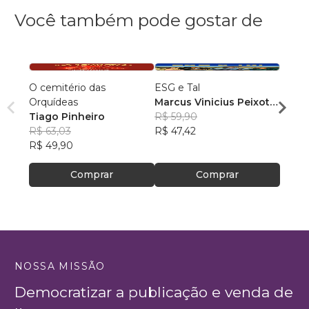
Você também pode gostar de
O cemitério das
ESG e Tal
À mãe
Orquídeas
Marcus Vinicius Peixoto
Letic
Tiago Pinheiro
da Silva
R$ 59,90
R$ 84
R$ 63,03
R$ 47,42
R$ 66
R$ 49,90
Comprar
Comprar
NOSSA MISSÃO
Democratizar a publicação e venda de