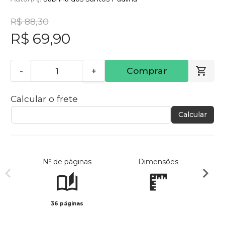
R$ 88,30
R$ 69,90
-
+
Comprar
Calcular o frete
Calcular
Nº de páginas
Dimensões
36 páginas
Col