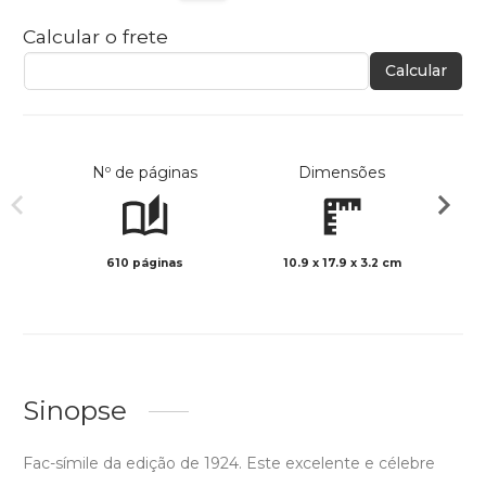
Calcular o frete
Calcular
Nº de páginas
Dimensões
610 páginas
10.9 x 17.9 x 3.2 cm
Preto 
Sinopse
Fac-símile da edição de 1924. Este excelente e célebre