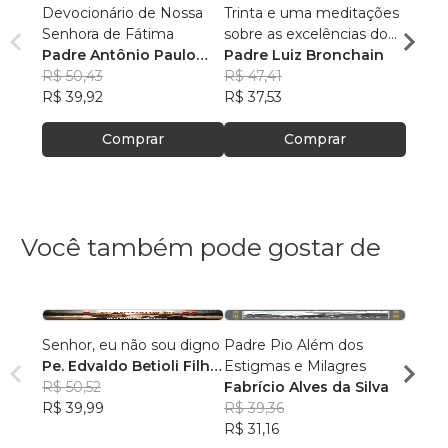
Devocionário de Nossa
Trinta e uma meditações
OFÍC
Senhora de Fátima
sobre as excelências do
MIGU
Padre Antônio Paulo
Santo Rosário
Padre Luiz Bronchain
Guili
Ciríaco Fernandes, S. J.
R$ 50,43
R$ 47,41
R$ 37
R$ 39,92
R$ 37,53
R$ 30
Comprar
Comprar
Você também pode gostar de
Senhor, eu não sou digno
Padre Pio Além dos
Curso
Pe. Edvaldo Betioli Filho,
Estigmas e Milagres
Catec
SAC
R$ 50,52
Fabrício Alves da Silva
Padr
R$ 39,99
R$ 39,36
Barbi
R$ 12
R$ 31,16
R$ 99