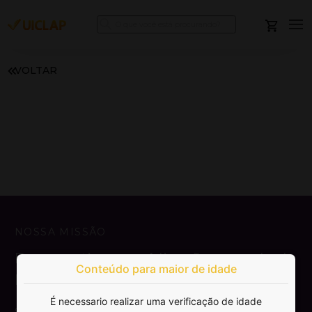
VOLTAR
NOSSA MISSÃO
Democratizar a publicação e venda de
Conteúdo para maior de idade
livros.
É necessario realizar uma verificação de idade
SAIBA MAIS