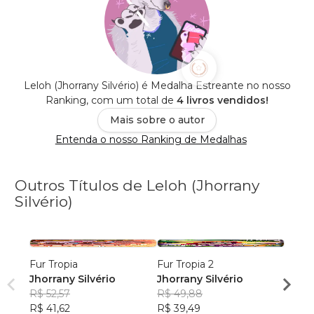
Leloh (Jhorrany Silvério) é Medalha Estreante no nosso
Ranking, com um total de
4 livros vendidos!
Mais sobre o autor
Entenda o nosso Ranking de Medalhas
Outros Títulos de Leloh (Jhorrany
Silvério)
Fur Tropia
Fur Tropia 2
Hybri
Jhorrany Silvério
Jhorrany Silvério
Jhorr
R$ 52,57
R$ 49,88
R$ 48
R$ 41,62
R$ 39,49
R$ 38