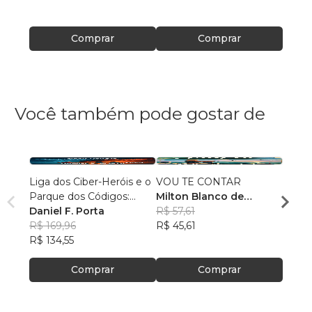
Comprar
Comprar
Você também pode gostar de
Liga dos Ciber-Heróis e o
VOU TE CONTAR
Fúria
Parque dos Códigos:
Milton Blanco de
Patri
Rumo ao Desconhecido
Daniel F. Porta
Abrunhosa Trindade
R$ 57,61
R$ 69
R$ 169,96
Filho
R$ 45,61
R$ 54
R$ 134,55
Comprar
Comprar