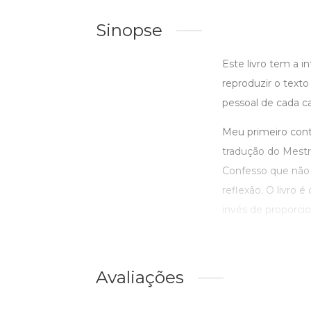
Sinopse
Este livro tem a 
reproduzir o texto
pessoal de cada ca
Meu primeiro conta
tradução do Mestr
Confesso que não 
reflexão. O livro 
invés de proporcion
Avaliações