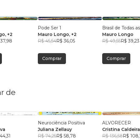
Pode Ser 1
Brasil de Todas a
go
, +2
Mauro Longo
, +2
Mauro Longo
 37,98
R$ 45,54
R$ 36,05
R$ 49,55
R$ 39,23
Comprar
Comprar
r de
Neurociência Positiva
ALVORECER
lva
Juliana Zellauy
Cristina Caldeira
44,31
R$ 74,25
R$ 58,78
R$ 136,58
R$ 108,