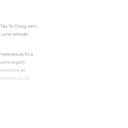
 Tao Te Ching, sem
de uma reflexão
ira leitura foi a
ismo.org.br).
 momentos de
enigmáticos. Ao