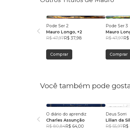
Pode Ser 2
Pode Ser 3
Mauro Longo
, +2
Mauro Lon
R$ 47,97
R$ 37,98
R$ 47,97
R$
Comprar
Comprar
Você também pode gosta
O diário do aprendiz
Deus Sorri
Charles Assunção
Lilian da Si
R$ 80,84
R$ 64,00
R$ 55,97
R$ 