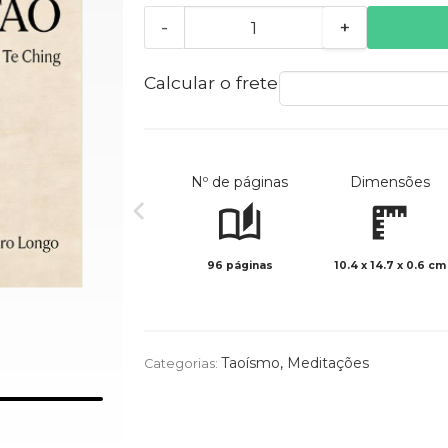
-
+
Calcular o frete
Nº de páginas
Dimensões
96 páginas
10.4 x 14.7 x 0.6 cm
Taoísmo
,
Meditações
Categorias: