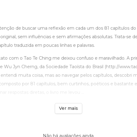
intenção de buscar uma reflexão em cada um dos 81 capítulos do
 original, sem influências e sem afirmações absolutas. Trata-se 
pítulo traduzida em poucas linhas e palavras.
to com o Tao Te Ching me deixou confuso e maravilhado. A prime
e Wu Jyn Cherng, da Sociedade Taoísta do Brasil (http://www.tao
entendi muita coisa, mas ao navegar pelos capítulos, descobri
é composto por 81 capítulos, bem curtinhos, poéticos e bastante 
ar respostas diretas, o livro me levou ...
Ver mais
Não há avaliações ainda.