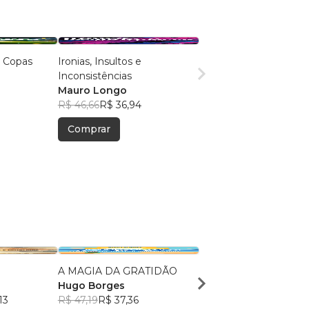
s Copas
Ironias, Insultos e
Inconsistências
Mauro Longo
R$ 46,66
R$ 36,94
Comprar
A MAGIA DA GRATIDÃO
SEGREDOS DA ORA
Hugo Borges
QUÂNTICA
13
R$ 47,19
R$ 37,36
Ivan Mack