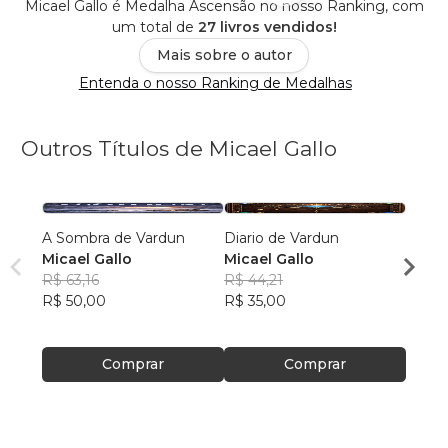
Micael Gallo é Medalha Ascensão no nosso Ranking, com
um total de
27 livros vendidos!
Mais sobre o autor
Entenda o nosso Ranking de Medalhas
Outros Títulos de Micael Gallo
A Sombra de Vardun
Diario de Vardun
La So
Micael Gallo
Micael Gallo
Micae
R$ 63,16
R$ 44,21
R$ 63
R$ 50,00
R$ 35,00
R$ 50
Comprar
Comprar