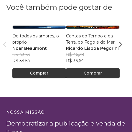
Você também pode gostar de
De todos os amores, o
Contos do Tempo e da
Agulh
próprio
Terra, do Fogo e do Mar
Escri
Noar Beaumont
Ricardo Lisboa Pegorini
R$ 79
R$ 43,63
R$ 46,28
R$ 63
R$ 34,54
R$ 36,64
Comprar
Comprar
NOSSA MISSÃO
Democratizar a publicação e venda de