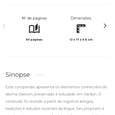
Nº de páginas
Dimensões
90 páginas
12 x 17 x 0.6 cm
Preto 
Sinopse
Este compendio apresenta os elementos conhecidos do
idioma Vaelorin, preservado e estudado em Vardun. O
conteúdo foi reunido a partir de registros antigos,
tradições e estudos recentes da língua. Seu propósito é