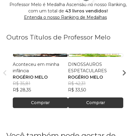
Professor Melo é Medalha Ascensão no nosso Ranking,
com um total de
43 livros vendidos!
Entenda o nosso Ranking de Medalhas
Outros Títulos de Professor Melo
Aconteceu em minha
DINOSSAUROS
MARK
infância
ESPETACULARES
ROGÉ
ROGÉRIO MELO
ROGÉRIO MELO
R$ 39
R$ 35,81
R$ 42,31
R$ 31
R$ 28,35
R$ 33,50
Comprar
Comprar
Você também pode gostar de