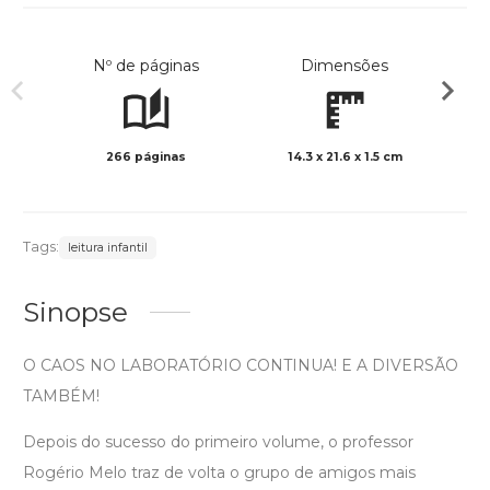
Nº de páginas
Dimensões
266 páginas
14.3 x 21.6 x 1.5 cm
Preto 
Tags:
leitura infantil
Sinopse
O CAOS NO LABORATÓRIO CONTINUA! E A DIVERSÃO
TAMBÉM!
Depois do sucesso do primeiro volume, o professor
Rogério Melo traz de volta o grupo de amigos mais