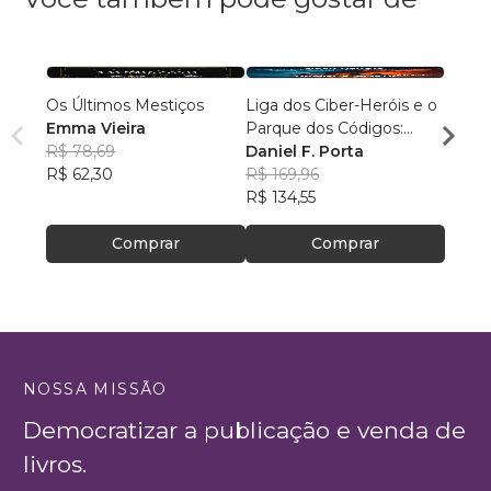
Os Últimos Mestiços
Liga dos Ciber-Heróis e o
Agulh
Emma Vieira
Parque dos Códigos:
Escri
R$ 78,69
Rumo ao Desconhecido
Daniel F. Porta
R$ 79
R$ 62,30
R$ 169,96
R$ 63
R$ 134,55
Comprar
Comprar
NOSSA MISSÃO
Democratizar a publicação e venda de
livros.