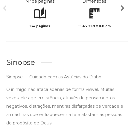
Nº de páginas
Dimensões
134 páginas
15.4 x 21.9 x 0.8 cm
Preto 
Sinopse
Sinopse — Cuidado com as Astúcias do Diabo
O inimigo não ataca apenas de forma visível. Muitas
vezes, ele age em silêncio, através de pensamentos
negativos, distrações, mentiras disfarçadas de verdade e
armadilhas que enfraquecem a fé e afastam as pessoas
do propósito de Deus.