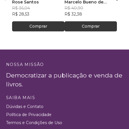
Rose Santos
Marcelo Bueno de
Maur
R$ 36,04
Oliveira
R$ 40,90
R$ 48
R$ 28,53
R$ 32,38
R$ 38
Comprar
Comprar
NOSSA MISSÃO
Democratizar a publicação e venda de
livros.
SAIBA MAIS
Dúvidas e Contato
Política de Privacidade
Termos e Condições de Uso