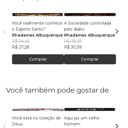
Você realmente conhece
A Sociedade controlada
Viven
o Espírito Santo?
pelo diabo
Rhad
Rhadames Albuquerque
Rhadames Albuquerque
R$ 50
R$ 34,46
R$ 38,39
R$ 39
R$ 27,28
R$ 30,39
Comprar
Comprar
Você também pode gostar de
Você está no coração de
Aqui jaz um velho
INTI
Deus
homem
CRIS