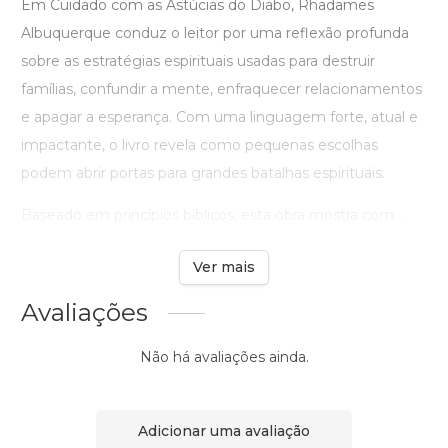
Em Cuidado com as Astúcias do Diabo, Rhadames
Albuquerque conduz o leitor por uma reflexão profunda
sobre as estratégias espirituais usadas para destruir
famílias, confundir a mente, enfraquecer relacionamentos
e apagar a esperança. Com uma linguagem forte, atual e
impactante, o livro revela como pequenas escolhas
podem abrir portas para grandes batalhas espirituais.
Baseado em princípios bíblicos, esta obra mostra com ...
Ver mais
Avaliações
Não há avaliações ainda.
Adicionar uma avaliação