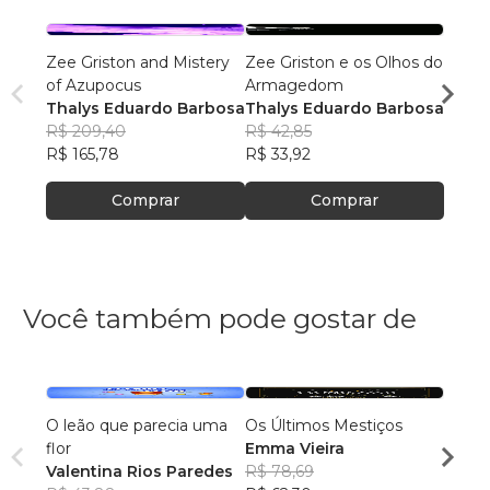
Zee Griston and Mistery
Zee Griston e os Olhos do
Zee G
of Azupocus
Armagedom
of Az
Thalys Eduardo Barbosa
Thalys Eduardo Barbosa
Thaly
R$ 209,40
R$ 42,85
R$ 21
R$ 165,78
R$ 33,92
R$ 16
Comprar
Comprar
Você também pode gostar de
O leão que parecia uma
Os Últimos Mestiços
Lia e
flor
Emma Vieira
Julia
Valentina Rios Paredes
R$ 78,69
R$ 45