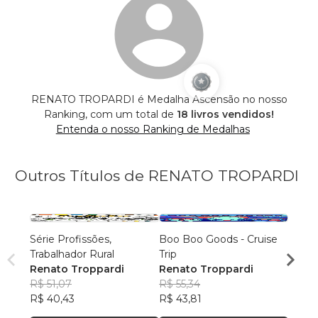
RENATO TROPARDI é Medalha Ascensão no nosso
Ranking, com um total de
18 livros vendidos!
Entenda o nosso Ranking de Medalhas
Outros Títulos de RENATO TROPARDI
Série Profissões,
Boo Boo Goods - Cruise
Lili e
Trabalhador Rural
Trip
Sonh
Renato Troppardi
Renato Troppardi
Renat
R$ 51,07
R$ 55,34
R$ 76
R$ 40,43
R$ 43,81
R$ 60