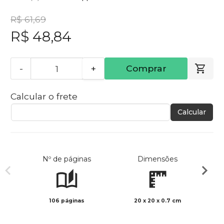
R$ 61,69
R$ 48,84
-
+
Comprar
Calcular o frete
Calcular
Nº de páginas
Dimensões
106 páginas
20 x 20 x 0.7 cm
Preto 