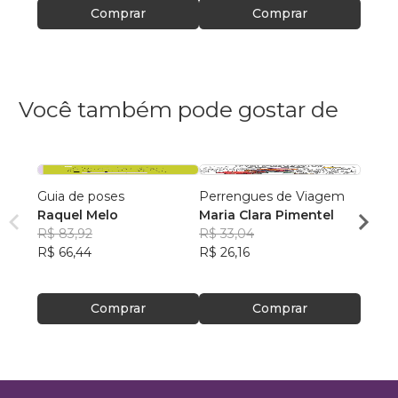
Comprar
Comprar
Você também pode gostar de
Guia de poses
Perrengues de Viagem
Desco
Raquel Melo
Maria Clara Pimentel
Pré-Hi
R$ 83,92
R$ 33,04
Felipe
R$ 66,44
R$ 26,16
R$ 75
R$ 60
Comprar
Comprar