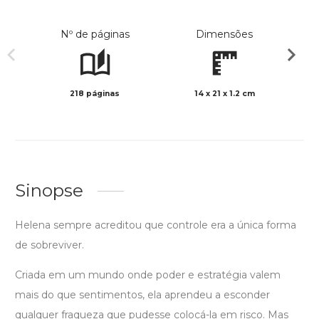
Nº de páginas
Dimensões
218 páginas
14 x 21 x 1.2 cm
Preto 
Sinopse
Helena sempre acreditou que controle era a única forma
de sobreviver.
Criada em um mundo onde poder e estratégia valem
mais do que sentimentos, ela aprendeu a esconder
qualquer fraqueza que pudesse colocá-la em risco. Mas