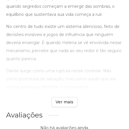
quando segredos começam a emergir das sombras, o
equilíbrio que sustentava sua vida começa a ruir.
No centro de tudo existe um sistema silencioso, feito de
decisões invisíveis e jogos de influência que ninguém
deveria enxergar. E quando Helena se vê envolvida nesse
mecanismo, percebe que nada ao seu redor é tão seguro
quanto parecia.
Dante surge como uma ruptura nesse controle. Não
como promessa de salvação, mas como aquilo que ela
nunca conseguiu dominar: o imprevisível ...
Ver mais
Avaliações
Não há avaliações ainda.