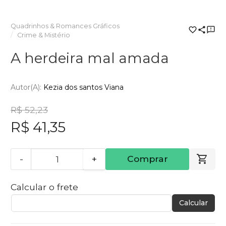
Quadrinhos & Romances Gráficos
Crime & Mistério
A herdeira mal amada
Autor(a):
Kezia dos santos Viana
R$ 52,23
R$ 41,35
-
+
Comprar
Calcular o frete
Calcular