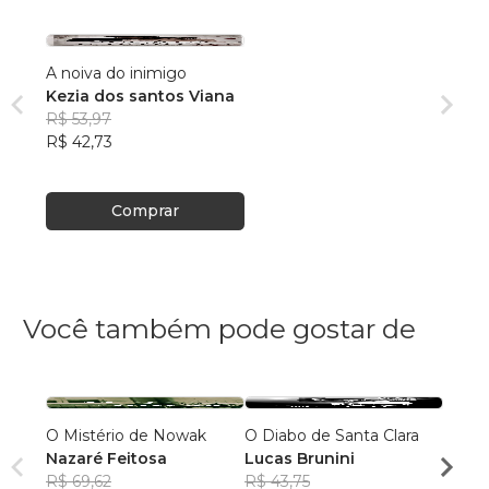
A noiva do inimigo
Kezia dos santos Viana
R$ 53,97
R$ 42,73
Comprar
Você também pode gostar de
O Mistério de Nowak
O Diabo de Santa Clara
Escor
Nazaré Feitosa
Lucas Brunini
Cleyt
R$ 69,62
R$ 43,75
R$ 40