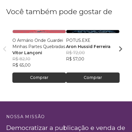
Você também pode gostar de
O Armário Onde Guardei
POTUS.EXE
Unive
Minhas Partes Quebradas
Aron Hussid Ferreira
Fantá
Vitor Lançoni
R$ 72,00
21 au
R$ 82,10
R$ 57,00
R$ 91
R$ 65,00
R$ 72
Comprar
Comprar
NOSSA MISSÃO
Democratizar a publicação e venda de