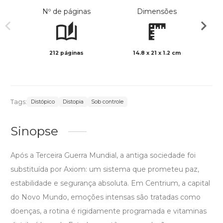
Nº de páginas
Dimensões
212 páginas
14.8 x 21 x 1.2 cm
Preto 
Tags:
Distópico
Distopia
Sob controle
Sinopse
Após a Terceira Guerra Mundial, a antiga sociedade foi
substituída por Axiom: um sistema que prometeu paz,
estabilidade e segurança absoluta. Em Centrium, a capital
do Novo Mundo, emoções intensas são tratadas como
doenças, a rotina é rigidamente programada e vitaminas