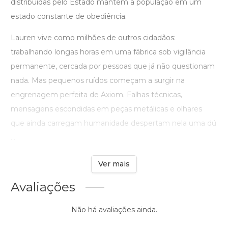
distribuídas pelo Estado mantêm a população em um
estado constante de obediência.
Lauren vive como milhões de outros cidadãos:
trabalhando longas horas em uma fábrica sob vigilância
permanente, cercada por pessoas que já não questionam
nada. Mas pequenos ruídos começam a surgir na
engrenagem perfeita de Axiom. Falhas técnicas,
mensagens escondidas em peças metálicas e olhares
que ainda carregam humanidade despertam nela uma dú
...
Ver mais
Avaliações
Não há avaliações ainda.