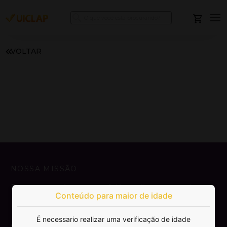
VOLTAR
NOSSA MISSÃO
Democratizar a publicação e venda de
Conteúdo para maior de idade
livros.
É necessario realizar uma verificação de idade
SAIBA MAIS