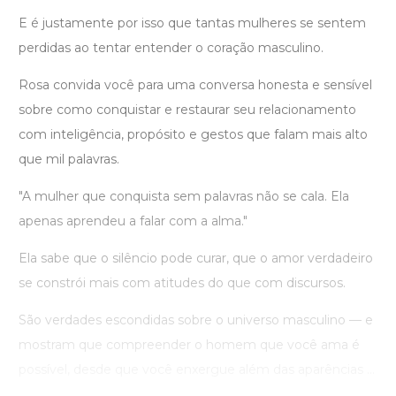
E é justamente por isso que tantas mulheres se sentem
perdidas ao tentar entender o coração masculino.
Rosa convida você para uma conversa honesta e sensível
sobre como conquistar e restaurar seu relacionamento
com inteligência, propósito e gestos que falam mais alto
que mil palavras.
"A mulher que conquista sem palavras não se cala. Ela
apenas aprendeu a falar com a alma."
Ela sabe que o silêncio pode curar, que o amor verdadeiro
se constrói mais com atitudes do que com discursos.
São verdades escondidas sobre o universo masculino — e
mostram que compreender o homem que você ama é
possível, desde que você enxergue além das aparências ...