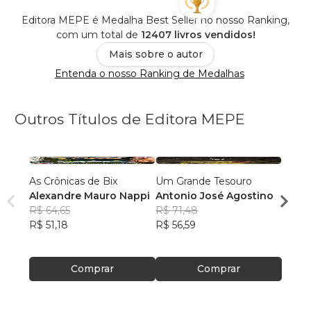
Editora MEPE é Medalha Best Seller no nosso Ranking,
com um total de
12407 livros vendidos!
Mais sobre o autor
Entenda o nosso Ranking de Medalhas
Outros Títulos de Editora MEPE
As Crônicas de Bix
Um Grande Tesouro
A Mon
Alexandre Mauro Nappi
Antonio José Agostino
Edils
R$ 64,65
R$ 71,48
R$ 60
R$ 51,18
R$ 56,59
R$ 47
Comprar
Comprar