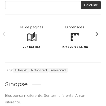
Calcular
Nº de páginas
Dimensões
294 páginas
14.7 x 20.9 x 1.6 cm
Preto 
Tags:
Autoajuda
Motivacional
Inspiracional
Sinopse
Eles pensam diferente. Sentem diferente. Amam
diferente.