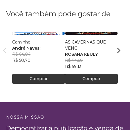
Você também pode gostar de
Caminho
AS CAVERNAS QUE
Queri
André Naves.:
VENCI
Chris
R$ 64,04
ROSANA KEULY
R$ 51
R$ 50,70
R$ 74,69
R$ 40
R$ 59,13
Comprar
Comprar
NOSSA MISSÃO
Democratizar a publicação e venda de