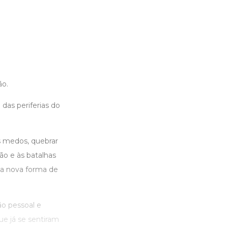
ão.
das periferias do
s medos, quebrar
ão e às batalhas
ma nova forma de
ão pessoal e
ue já se sentiram