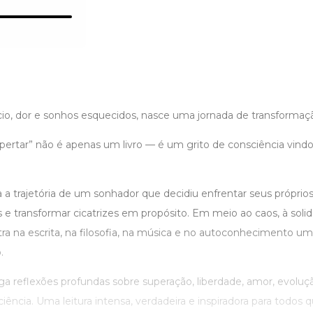
cio, dor e sonhos esquecidos, nasce uma jornada de transformaç
ertar” não é apenas um livro — é um grito de consciência vindo 
a trajetória de um sonhador que decidiu enfrentar seus próprio
is e transformar cicatrizes em propósito. Em meio ao caos, à solid
tra na escrita, na filosofia, na música e no autoconhecimento u
.
ga reflexões profundas sobre superação, liberdade, amor, evoluç
iência. Uma leitura intensa, verdadeira e inspiradora para todos q