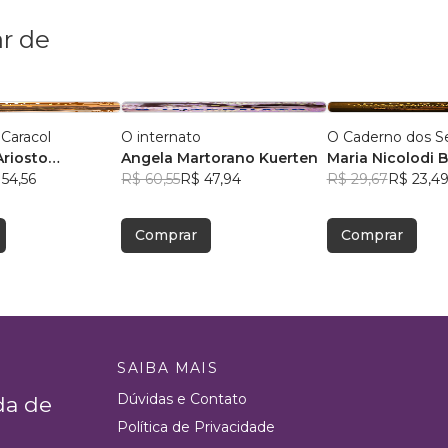
r de
 Caracol
O internato
O Caderno dos S
Ariosto
Angela Martorano Kuerten
Maria Nicolodi B
Dias
54,56
R$ 60,55
R$ 47,94
R$ 29,67
R$ 23,4
Comprar
Comprar
SAIBA MAIS
Dúvidas e Contato
da de
Política de Privacidade