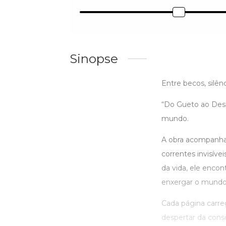
Sinopse
Entre becos, silên
“Do Gueto ao Desp
mundo.
A obra acompanha 
correntes invisíve
da vida, ele encon
enxergar o mundo
Cada página carre
despertar da consc