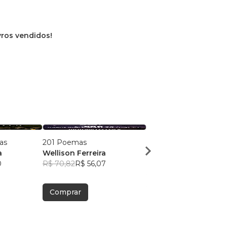
ivros vendidos!
as
201 Poemas
Aos 30 Duvidaram. Aos
a
Wellison Ferreira
Calaram
0
R$ 70,82
R$ 56,07
Wellison Ferreira
R$ 53,70
R$ 42,52
Comprar
Comprar