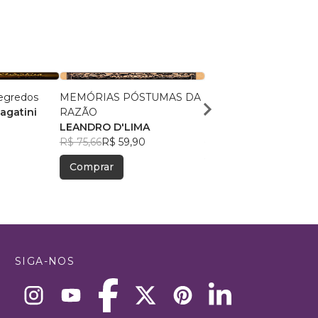
egredos
MEMÓRIAS PÓSTUMAS DA
Curtas Memórias de 
agatini
RAZÃO
Improvável
9
LEANDRO D'LIMA
Filipe Rocha
R$ 75,66
R$ 59,90
R$ 50,07
R$ 39,64
Comprar
Comprar
SIGA-NOS