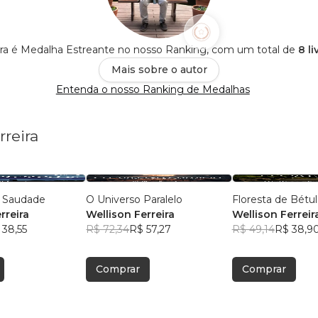
eira é Medalha Estreante no nosso Ranking, com um total de
8 l
Mais sobre o autor
Entenda o nosso Ranking de Medalhas
rreira
 Saudade
O Universo Paralelo
Floresta de Bétul
rreira
Wellison Ferreira
Wellison Ferreir
 38,55
R$ 72,34
R$ 57,27
R$ 49,14
R$ 38,9
Comprar
Comprar