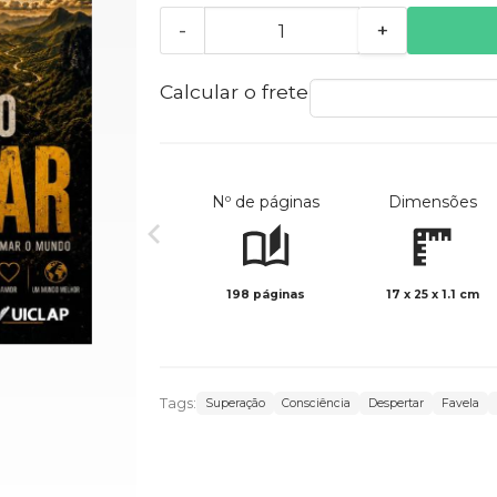
-
+
Calcular o frete
Nº de páginas
Dimensões
198 páginas
17 x 25 x 1.1 cm
Tags:
Superação
Consciência
Despertar
Favela