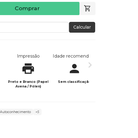
Comprar
Calcular
Impressão
Idade recomendada
Data de publicaç
Preto e Branco (Papel
Sem classificação
08/05/2026
Avena / Pólen)
Autoconhecimento
+5