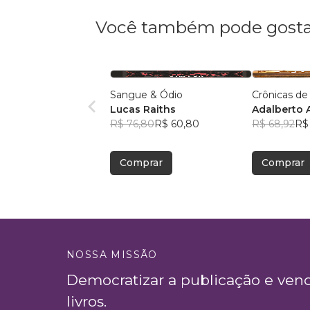
Você também pode gosta
Sangue & Ódio
Crônicas de
Lucas Raiths
Adalberto 
R$ 76,80
R$ 60,80
Rodrigues 
R$ 68,92
R$ 
Comprar
Comprar
NOSSA MISSÃO
Democratizar a publicação e ven
livros.