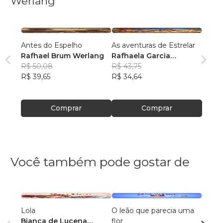
Werlang
Antes do Espelho
As aventuras de Estrelar
Rafhael Brum Werlang
Rafhaela Garcia
R$ 50,08
Werlang
R$ 43,75
R$ 39,65
R$ 34,64
Comprar
Comprar
Você também pode gostar de
Lola
O leão que parecia uma
Os Úl
Bianca de Lucena
flor
Emma 