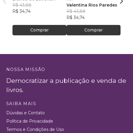
Coutinho de Oliveira
R$ 43,88
Valentina Rios Paredes
R$ 78
R$ 34,74
R$ 43,88
R$ 62
R$ 34,74
Comprar
Comprar
NOSSA MISSÃO
Democratizar a publicação e venda de
livros.
SAIBA MAIS
Dúvidas e Contato
Política de Privacidade
Termos e Condições de Uso