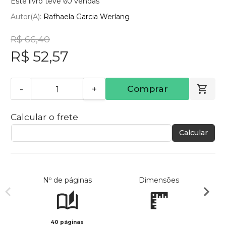
Este livro teve 60 vendas
Autor(a):
Rafhaela Garcia Werlang
R$ 66,40
R$ 52,57
-
+
Comprar
Calcular o frete
Calcular
Nº de páginas
Dimensões
40 páginas
Col