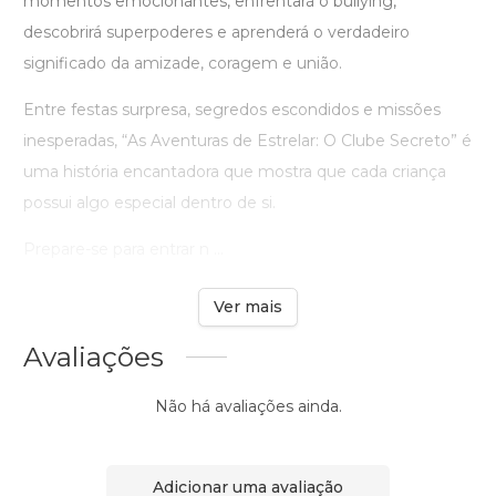
momentos emocionantes, enfrentará o bullying,
descobrirá superpoderes e aprenderá o verdadeiro
significado da amizade, coragem e união.
Entre festas surpresa, segredos escondidos e missões
inesperadas, “As Aventuras de Estrelar: O Clube Secreto” é
uma história encantadora que mostra que cada criança
possui algo especial dentro de si.
Prepare-se para entrar n ...
Ver mais
Avaliações
Não há avaliações ainda.
Adicionar uma avaliação