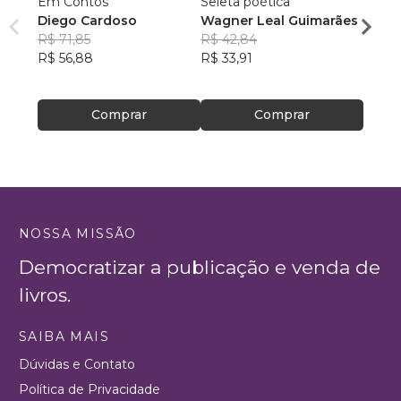
Em Contos
Seleta poética
O que
Diego Cardoso
Wagner Leal Guimarães
enten
R$ 71,85
R$ 42,84
ainda 
Carla
R$ 56,88
R$ 33,91
R$ 57
R$ 45
Comprar
Comprar
NOSSA MISSÃO
Democratizar a publicação e venda de
livros.
SAIBA MAIS
Dúvidas e Contato
Política de Privacidade