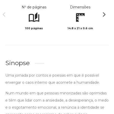
Nº de páginas
Dimensões
100 páginas
14.8 x 21 x 0.6 cm
Preto 
Sinopse
Uma jornada por contos e poesias em que é possível
enxergar o caos interno que acomete a humanidade.
Num mundo em que pessoas minorizadas são oprimidas
e têm que lidar com a ansiedade, a desesperança, o medo
e o esgotamento emocional, a renúncia à identidade se